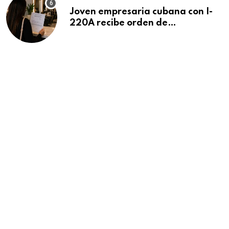
Joven empresaria cubana con I-
220A recibe orden de
deportación: “Todavía no me
puedo creer esta noticia”