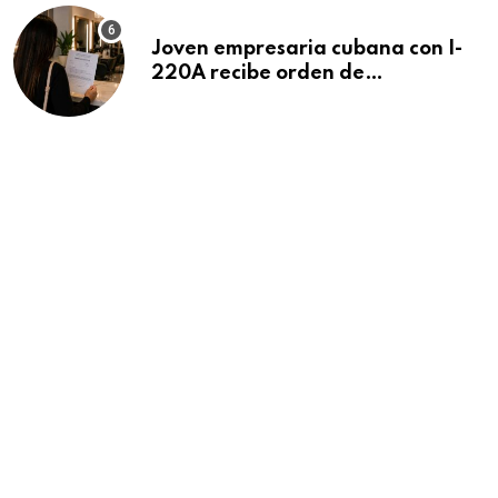
Joven empresaria cubana con I-
220A recibe orden de
deportación: “Todavía no me
puedo creer esta noticia”