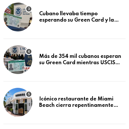
Cubano llevaba tiempo
esperando su Green Card y la
obtuvo en 20 días tras Writ of
Mandamus
Más de 354 mil cubanos esperan
su Green Card mientras USCIS
acumula 1.5 millones de
residencias pendientes
Icónico restaurante de Miami
Beach cierra repentinamente
después de 15 años en South
Beach