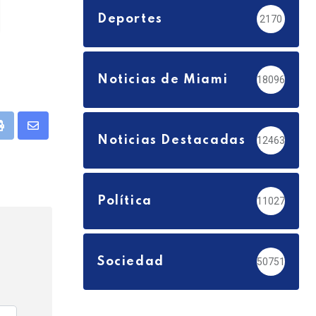
Deportes
2170
Noticias de Miami
18096
pp
Print
Share
Noticias Destacadas
12463
via
Email
Política
11027
Sociedad
50751