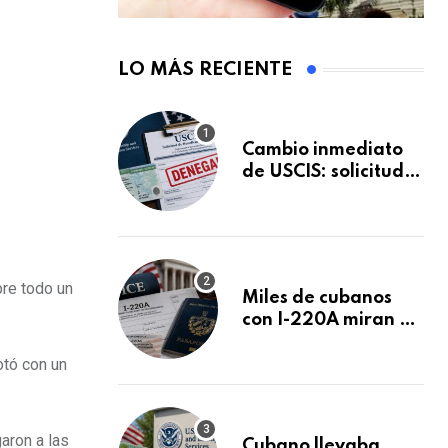
LO MÁS RECIENTE
Cambio inmediato
de USCIS: solicitudes
de inmigración
podrán ser negadas
sin previo aviso
bre todo un
Miles de cubanos
con I-220A miran al
26 de agosto: esto
otó con un
es lo que podría
decidirse en una
audiencia clave
aron a las
Cubano llevaba