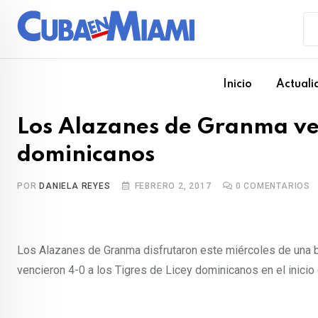
Skip
to
content
Inicio
Actuali
Los Alazanes de Granma ven
dominicanos
POR
DANIELA REYES
FEBRERO 2, 2017
0
COMENTARIOS
Los Alazanes de Granma disfrutaron este miércoles de una b
vencieron 4-0 a los Tigres de Licey dominicanos en el inicio 