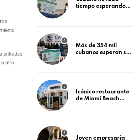
tiempo esperando
su Green Card y la
obtuvo en 20 días
eros
tras Writ of
amiento
Mandamus
Más de 354 mil
cubanos esperan su
is entradas
Green Card
 cuatro
mientras USCIS
acumula 1.5 millones
de residencias
pendientes
Icónico restaurante
de Miami Beach
cierra
repentinamente
después de 15 años
en South Beach
Joven empresaria