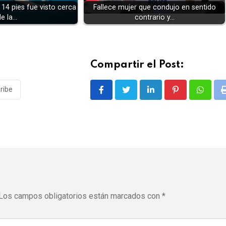
14 pies fue visto cerca
Fallece mujer que condujo en sentido
de la…
contrario y…
Compartir el Post:
aribe
LinkedIn
Pinterest
Whatsa
Los campos obligatorios están marcados con
*