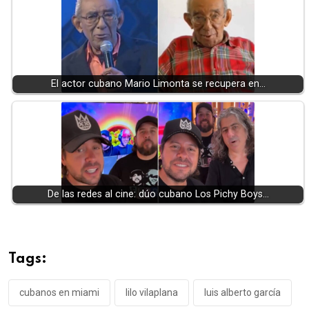
El actor cubano Mario Limonta se recupera en…
De las redes al cine: dúo cubano Los Pichy Boys…
Tags:
cubanos en miami
lilo vilaplana
luis alberto garcía