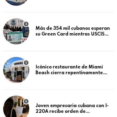
obtuvo en 20 días tras Writ of
Mandamus
Más de 354 mil cubanos esperan
su Green Card mientras USCIS
acumula 1.5 millones de
residencias pendientes
Icónico restaurante de Miami
Beach cierra repentinamente
después de 15 años en South
Beach
Joven empresaria cubana con I-
220A recibe orden de