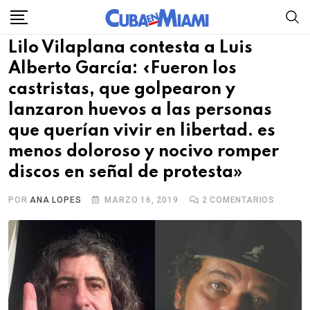
Skip
to
Lilo Vilaplana contesta a Luis
content
Alberto García: «Fueron los
castristas, que golpearon y
lanzaron huevos a las personas
que querían vivir en libertad. es
menos doloroso y nocivo romper
discos en señal de protesta»
POR
ANA LOPES
MARZO 16, 2019
2
COMENTARIOS