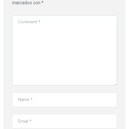
marcados con
*