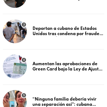
encuentran durmiendo dentro
Deportan a cubano de Estados
Unidos tras condena por fraude
de más de $340,000 y robo de
vehículos
Aumentan las aprobaciones de
Green Card bajo la Ley de Ajuste
Cubano.: estos son los casos que
se están moviendo más rápido
“Ninguna familia debería vivir
una separación así”: cubana