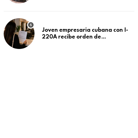
Beach
Joven empresaria cubana con I-
220A recibe orden de
deportación: “Todavía no me
puedo creer esta noticia”