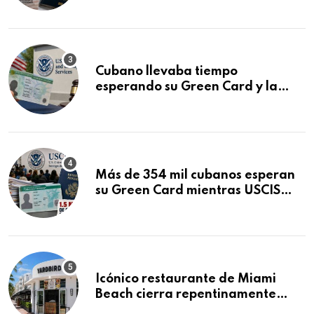
audiencia clave
Cubano llevaba tiempo
esperando su Green Card y la
obtuvo en 20 días tras Writ of
Mandamus
Más de 354 mil cubanos esperan
su Green Card mientras USCIS
acumula 1.5 millones de
residencias pendientes
Icónico restaurante de Miami
Beach cierra repentinamente
después de 15 años en South