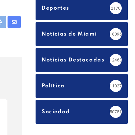
Deportes
2170
app
Print
Share
via
Noticias de Miami
18096
Email
Noticias Destacadas
12463
Política
11027
Sociedad
50751