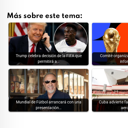
Más sobre este tema:
Trump celebra decisión de la FIFA que
Comité organiz
permitirá a…
info
Mundial de Fútbol arrancará con una
Cuba advierte fa
presentación…
aer