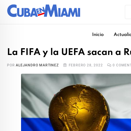
Skip
to
content
Inicio
Actuali
La FIFA y la UEFA sacan a Ru
POR
ALEJANDRO MARTINEZ
FEBRERO 28, 2022
0
COMENT