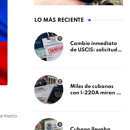
LO MÁS RECIENTE
Cambio inmediato
de USCIS: solicitudes
de inmigración
podrán ser negadas
sin previo aviso
Miles de cubanos
con I-220A miran al
26 de agosto: esto es
lo que podría
decidirse en una
de marzo.
audiencia clave
Cubano llevaba