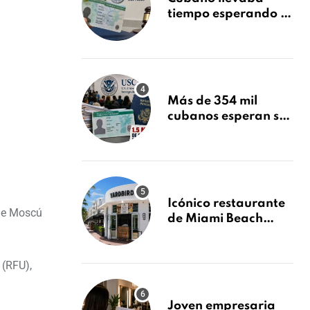
tiempo esperando su
Green Card y la
obtuvo en 20 días
tras Writ of
Mandamus
Más de 354 mil
cubanos esperan su
Green Card mientras
USCIS acumula 1.5
millones de
residencias
pendientes
Icónico restaurante
 de Moscú
de Miami Beach
cierra
repentinamente
después de 15 años
 (RFU),
en South Beach
Joven empresaria