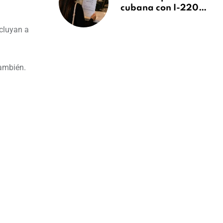
cubana con I-220A
recibe orden de
xcluyan a
deportación:
“Todavía no me
puedo creer esta
noticia”
también.