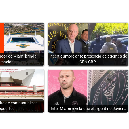
ador de Miami brinda
Incertidumbre ante presencia de agentes de
rmación…
ICE y CBP…
lta de combustible en
opuerto…
Inter Miami revela que el argentino Javier…