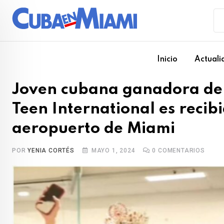
Skip
to
content
Inicio
Actuali
Joven cubana ganadora del
Teen International es recib
aeropuerto de Miami
POR
YENIA CORTÉS
MAYO 1, 2024
0
COMENTARIOS