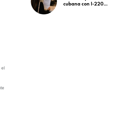
cubana con I-220A
recibe orden de
deportación:
“Todavía no me
puedo creer esta
noticia”
 el
nte