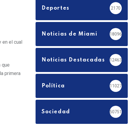
Deportes
2170
Noticias de Miami
18096
 en el cual
Noticias Destacadas
12463
s que
la primera
Política
11027
Sociedad
50751