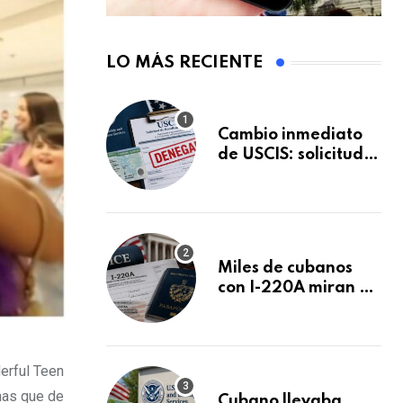
LO MÁS RECIENTE
Cambio inmediato
de USCIS: solicitudes
de inmigración
podrán ser negadas
sin previo aviso
Miles de cubanos
con I-220A miran al
26 de agosto: esto
es lo que podría
decidirse en una
audiencia clave
erful Teen
onas que de
Cubano llevaba