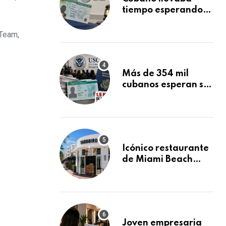
tiempo esperando
su Green Card y la
obtuvo en 20 días
 Team,
tras Writ of
Mandamus
Más de 354 mil
cubanos esperan su
Green Card
mientras USCIS
acumula 1.5 millones
de residencias
pendientes
Icónico restaurante
de Miami Beach
cierra
repentinamente
después de 15 años
en South Beach
Joven empresaria