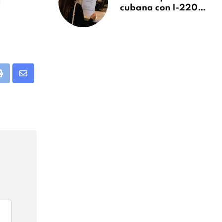
cubana con I-220A
recibe orden de
deportación:
“Todavía no me
puedo creer esta
noticia”
app
Print
Share
via
Email