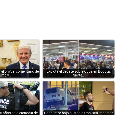
l oro”: el comentario de
Explota el debate sobre Cuba en Bogotá:
ump y…
fuerte…
5 años bajo custodia de
Conductor bajo custodia tras casi impactar