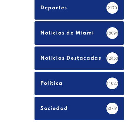
Deportes
2170
Noticias de Miami
18096
Noticias Destacadas
12463
Política
11027
Sociedad
50751