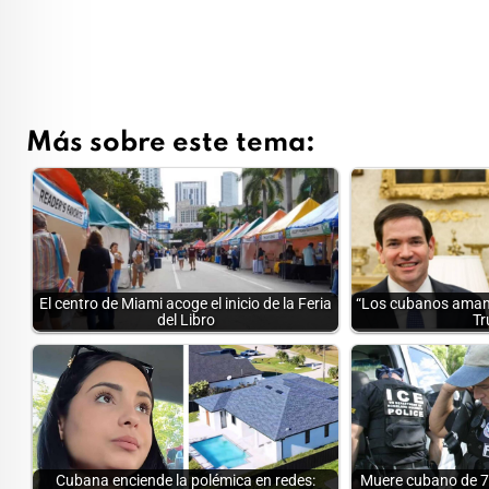
Más sobre este tema:
El centro de Miami acoge el inicio de la Feria
“Los cubanos aman e
del Libro
Tr
Cubana enciende la polémica en redes:
Muere cubano de 7