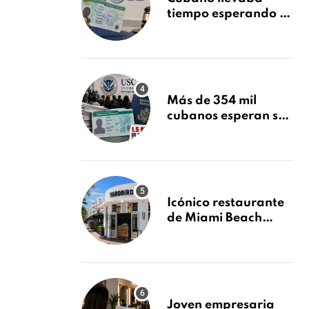
tiempo esperando su
Green Card y la
obtuvo en 20 días
tras Writ of
Mandamus
Más de 354 mil
cubanos esperan su
Green Card mientras
USCIS acumula 1.5
millones de
residencias
pendientes
Icónico restaurante
de Miami Beach
cierra
repentinamente
después de 15 años
en South Beach
Joven empresaria