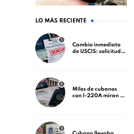
LO MÁS RECIENTE
Cambio inmediato
de USCIS: solicitudes
de inmigración
podrán ser negadas
sin previo aviso
Miles de cubanos
con I-220A miran al
26 de agosto: esto es
lo que podría
decidirse en una
audiencia clave
Cubano llevaba