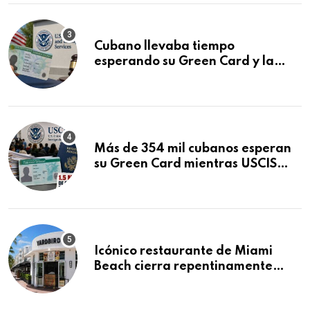
Cubano llevaba tiempo
esperando su Green Card y la
obtuvo en 20 días tras Writ of
Mandamus
Más de 354 mil cubanos esperan
su Green Card mientras USCIS
acumula 1.5 millones de
residencias pendientes
Icónico restaurante de Miami
Beach cierra repentinamente
después de 15 años en South
Beach