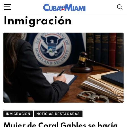
Skip
to
Inmigración
content
INMIGRACIÓN
NOTICIAS DESTACADAS
Mujer de Coral Gables se hacía