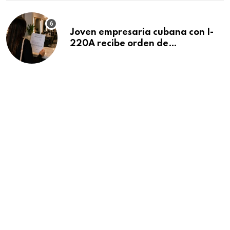
Joven empresaria cubana con I-
220A recibe orden de
deportación: “Todavía no me
puedo creer esta noticia”