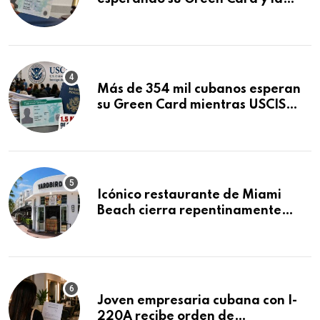
obtuvo en 20 días tras Writ of
Mandamus
Más de 354 mil cubanos esperan
su Green Card mientras USCIS
acumula 1.5 millones de
residencias pendientes
Icónico restaurante de Miami
Beach cierra repentinamente
después de 15 años en South
Beach
Joven empresaria cubana con I-
220A recibe orden de