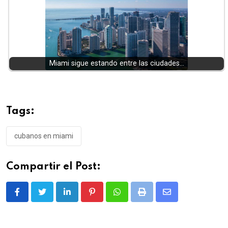
Miami sigue estando entre las ciudades…
Tags:
cubanos en miami
Compartir el Post:
LinkedIn
Pinterest
Whatsapp
Print
Share
via
Email