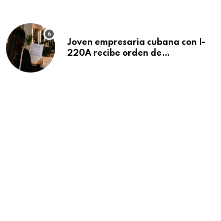
Beach
Joven empresaria cubana con I-
220A recibe orden de
deportación: “Todavía no me
puedo creer esta noticia”