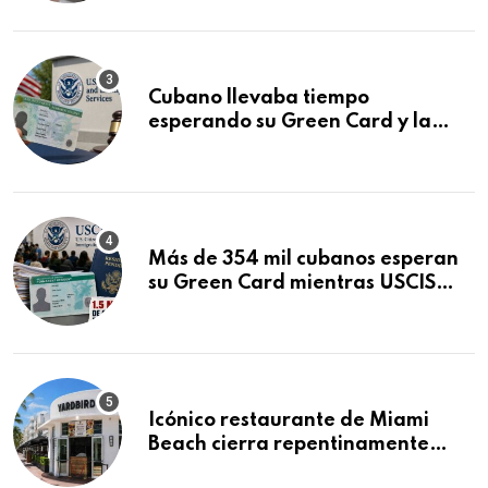
audiencia clave
Cubano llevaba tiempo
esperando su Green Card y la
obtuvo en 20 días tras Writ of
Mandamus
Más de 354 mil cubanos esperan
su Green Card mientras USCIS
acumula 1.5 millones de
residencias pendientes
Icónico restaurante de Miami
Beach cierra repentinamente
después de 15 años en South