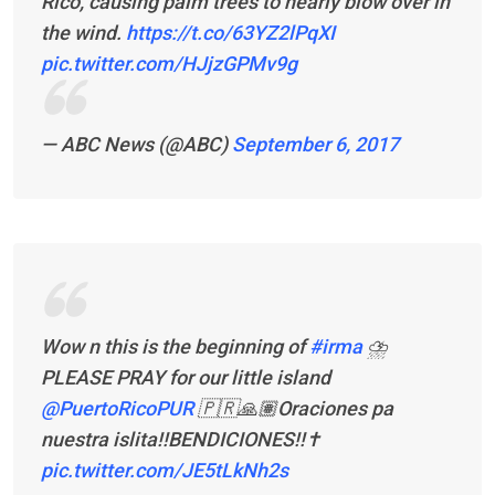
Rico, causing palm trees to nearly blow over in
the wind.
https://t.co/63YZ2lPqXI
pic.twitter.com/HJjzGPMv9g
— ABC News (@ABC)
September 6, 2017
Wow n this is the beginning of
#irma
⛈
PLEASE PRAY for our little island
@PuertoRicoPUR
🇵🇷🙏🏽Oraciones pa
nuestra islita!!BENDICIONES!!✝️
pic.twitter.com/JE5tLkNh2s