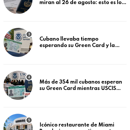
miran al 26 de agosto: esto es lo
que podría decidirse en una
audiencia clave
Cubano llevaba tiempo
esperando su Green Card y la
obtuvo en 20 días tras Writ of
Mandamus
Más de 354 mil cubanos esperan
su Green Card mientras USCIS
acumula 1.5 millones de
residencias pendientes
Icónico restaurante de Miami