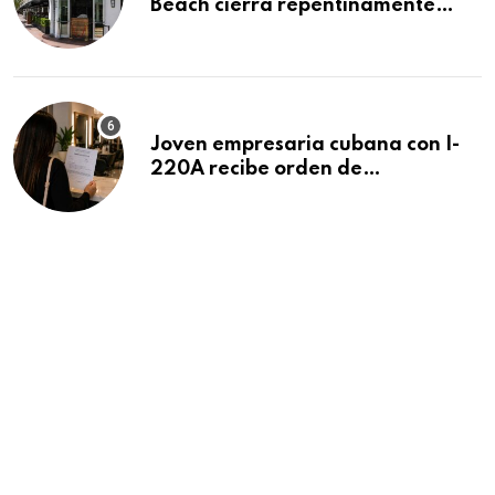
Beach cierra repentinamente
después de 15 años en South
Beach
Joven empresaria cubana con I-
220A recibe orden de
deportación: “Todavía no me
puedo creer esta noticia”