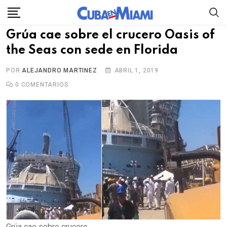
Skip
to
Grúa cae sobre el crucero Oasis of
content
the Seas con sede en Florida
POR
ALEJANDRO MARTINEZ
ABRIL 1, 2019
0
COMENTARIOS
Grúa cae sobre crucero