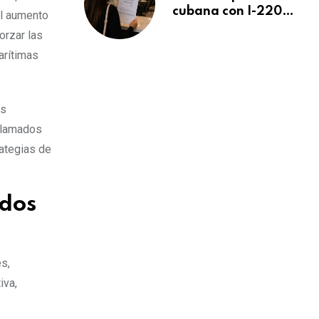
cubana con I-220A
el aumento
recibe orden de
orzar las
deportación:
arítimas
“Todavía no me
puedo creer esta
noticia”
as
 llamados
rategias de
ados
s,
iva,