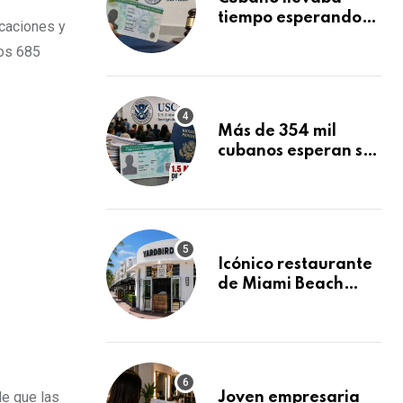
tiempo esperando
rcaciones y
su Green Card y la
los 685
obtuvo en 20 días
tras Writ of
Mandamus
Más de 354 mil
cubanos esperan su
Green Card
mientras USCIS
acumula 1.5 millones
de residencias
pendientes
Icónico restaurante
de Miami Beach
cierra
repentinamente
después de 15 años
en South Beach
de que las
Joven empresaria