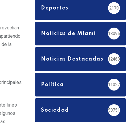
Deportes
2170
aprovechan
Noticias de Miami
18096
mpartiendo
 de la
Noticias Destacadas
12463
principales
Política
11027
nte fines
Sociedad
50751
 algunos
las