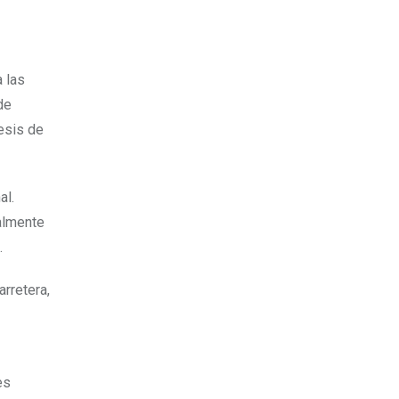
a las
de
esis de
al.
almente
.
arretera,
es