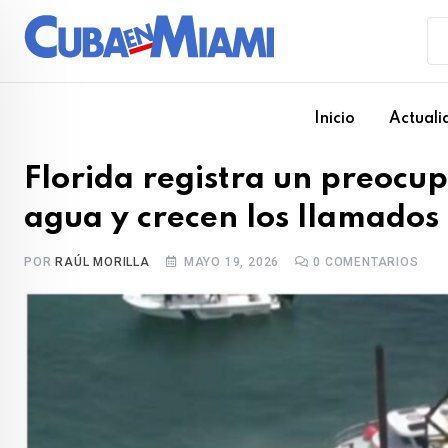
Skip
to
content
Inicio
Actuali
Florida registra un preocu
agua y crecen los llamados 
POR
RAÚL MORILLA
MAYO 19, 2026
0
COMENTARIOS