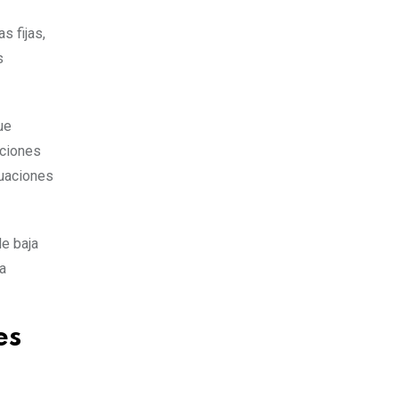
s fijas,
s
ue
aciones
tuaciones
e baja
a
es