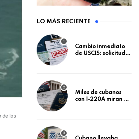
LO MÁS RECIENTE
Cambio inmediato
de USCIS: solicitudes
de inmigración
podrán ser negadas
sin previo aviso
Miles de cubanos
con I-220A miran al
26 de agosto: esto
es lo que podría
o de los
decidirse en una
audiencia clave
Cubano llevaba