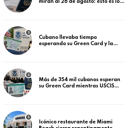
miran al 26 de agosto: esto es lo
que podría decidirse en una
audiencia clave
Cubano llevaba tiempo
esperando su Green Card y la
obtuvo en 20 días tras Writ of
Mandamus
Más de 354 mil cubanos esperan
su Green Card mientras USCIS
acumula 1.5 millones de
residencias pendientes
Icónico restaurante de Miami