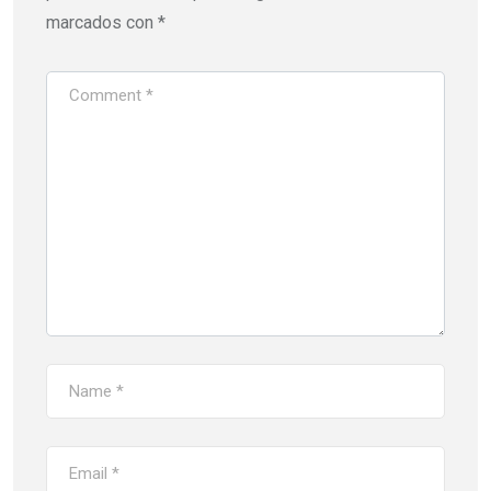
marcados con
*