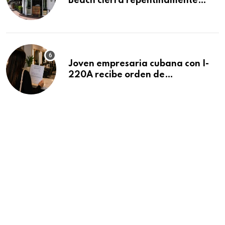
Beach cierra repentinamente
después de 15 años en South
Beach
Joven empresaria cubana con I-
220A recibe orden de
deportación: “Todavía no me
puedo creer esta noticia”