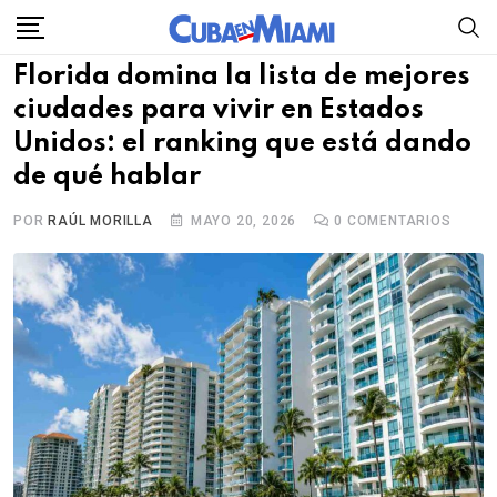
Skip
to
Florida domina la lista de mejores
content
ciudades para vivir en Estados
Unidos: el ranking que está dando
de qué hablar
POR
RAÚL MORILLA
MAYO 20, 2026
0
COMENTARIOS