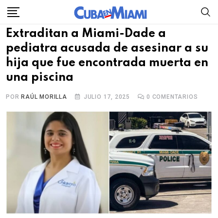
Skip
to
Extraditan a Miami-Dade a
content
pediatra acusada de asesinar a su
hija que fue encontrada muerta en
una piscina
POR
RAÚL MORILLA
JULIO 17, 2025
0
COMENTARIOS