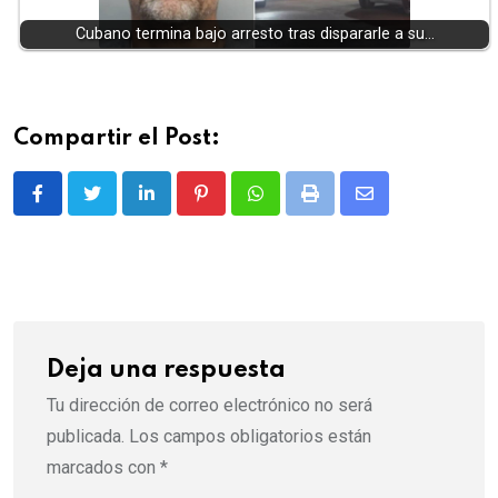
Cubano termina bajo arresto tras dispararle a su…
Compartir el Post:
LinkedIn
Pinterest
Whatsapp
Print
Share
via
Email
Deja una respuesta
Tu dirección de correo electrónico no será
publicada.
Los campos obligatorios están
marcados con
*