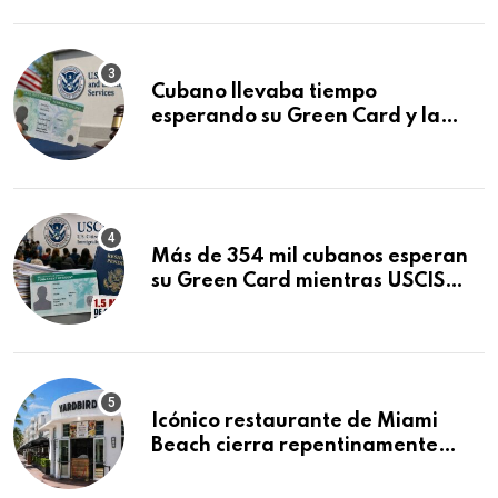
audiencia clave
Cubano llevaba tiempo
esperando su Green Card y la
obtuvo en 20 días tras Writ of
Mandamus
Más de 354 mil cubanos esperan
su Green Card mientras USCIS
acumula 1.5 millones de
residencias pendientes
Icónico restaurante de Miami
Beach cierra repentinamente
después de 15 años en South
Beach