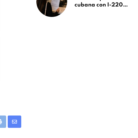
cubana con I-220A
recibe orden de
deportación:
“Todavía no me
puedo creer esta
noticia”
app
Print
Share
via