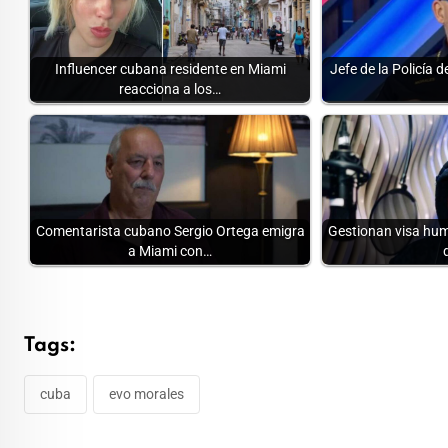
Influencer cubana residente en Miami
Jefe de la Policía 
reacciona a los…
Comentarista cubano Sergio Ortega emigra
Gestionan visa huma
a Miami con…
Tags:
cuba
evo morales