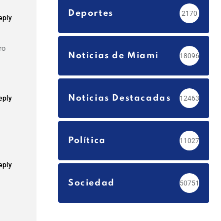
Deportes
2170
eply
ro
Noticias de Miami
18096
Noticias Destacadas
eply
12463
Política
11027
eply
Sociedad
50751