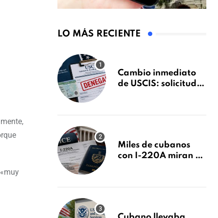
LO MÁS RECIENTE
Cambio inmediato
de USCIS: solicitudes
de inmigración
podrán ser negadas
sin previo aviso
amente,
orque
Miles de cubanos
con I-220A miran al
26 de agosto: esto es
a «muy
lo que podría
decidirse en una
audiencia clave
Cubano llevaba