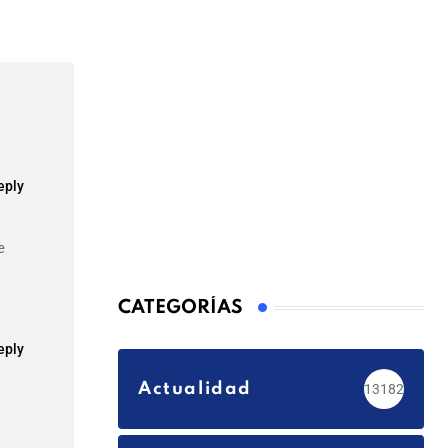
Email
eply
e
CATEGORÍAS
eply
Actualidad
13182