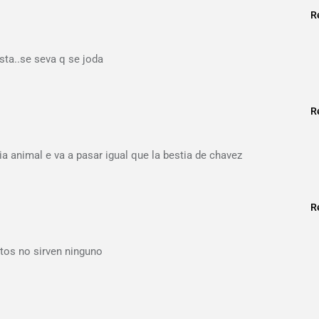
R
sta..se seva q se joda
R
a animal e va a pasar igual que la bestia de chavez
R
tos no sirven ninguno