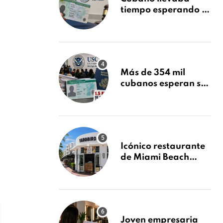
tiempo esperando su
Green Card y la
obtuvo en 20 días
tras Writ of
Mandamus
Más de 354 mil
cubanos esperan su
Green Card mientras
USCIS acumula 1.5
millones de
residencias
pendientes
Icónico restaurante
de Miami Beach
cierra
repentinamente
después de 15 años
en South Beach
Joven empresaria