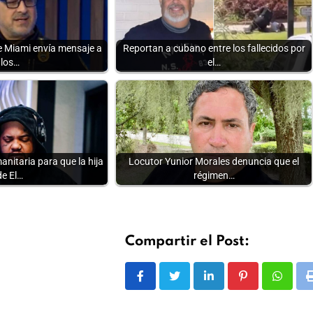
de Miami envía mensaje a
Reportan a cubano entre los fallecidos por
los…
el…
nitaria para que la hija
Locutor Yunior Morales denuncia que el
de El…
régimen…
Compartir el Post:
LinkedIn
Pinterest
Whats