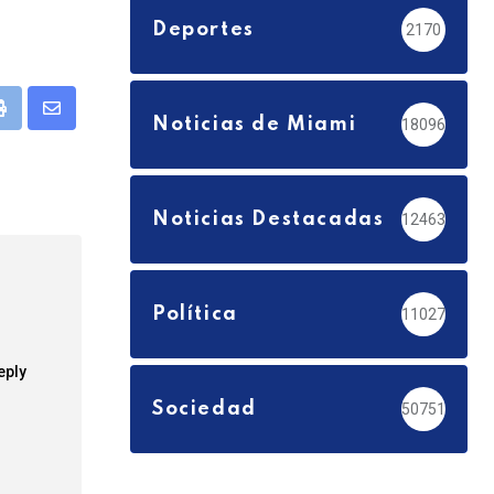
Deportes
2170
pp
Print
Share
Noticias de Miami
18096
via
Email
Noticias Destacadas
12463
Política
11027
eply
Sociedad
50751