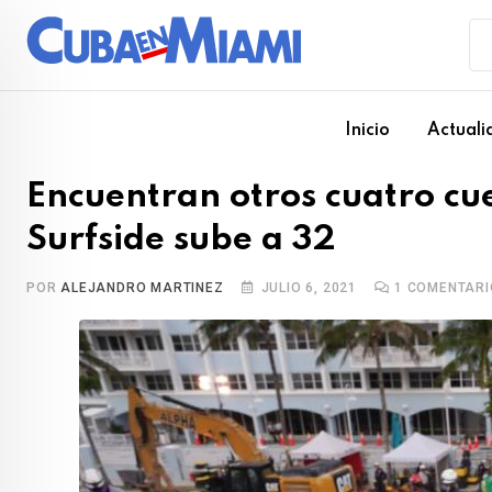
Skip
to
content
Inicio
Actuali
Encuentran otros cuatro cuer
Surfside sube a 32
POR
ALEJANDRO MARTINEZ
JULIO 6, 2021
1
COMENTARI