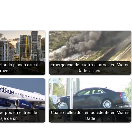
Florida planea discutir
Emergencia de cuatro alarmas en Miami-
rave…
Dade: así es…
erpos en el tren de
Cuatro fallecidos en accidente en Miami-
zaje de un…
Dade