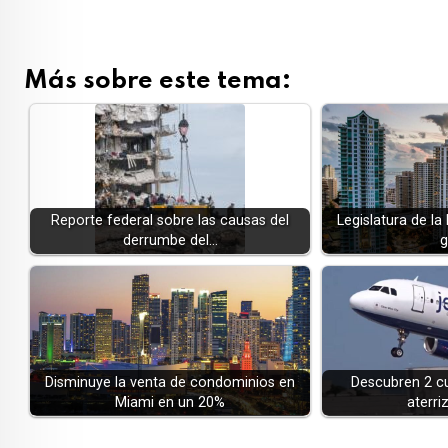
Más sobre este tema:
Reporte federal sobre las causas del
Legislatura de la 
derrumbe del…
g
Disminuye la venta de condominios en
Descubren 2 cu
Miami en un 20%
aterri