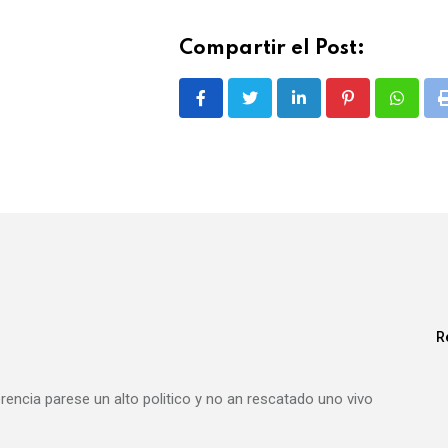
Compartir el Post:
LinkedIn
Pinterest
Whatsa
R
ncia parese un alto politico y no an rescatado uno vivo