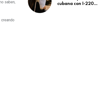
mo saben,
cubana con I-220A
recibe orden de
deportación:
“Todavía no me
, creando
puedo creer esta
noticia”