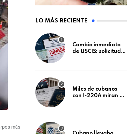
LO MÁS RECIENTE
Cambio inmediato
de USCIS: solicitudes
de inmigración
podrán ser negadas
sin previo aviso
Miles de cubanos
con I-220A miran al
26 de agosto: esto
es lo que podría
decidirse en una
audiencia clave
uerpos más
Cubano llevaba