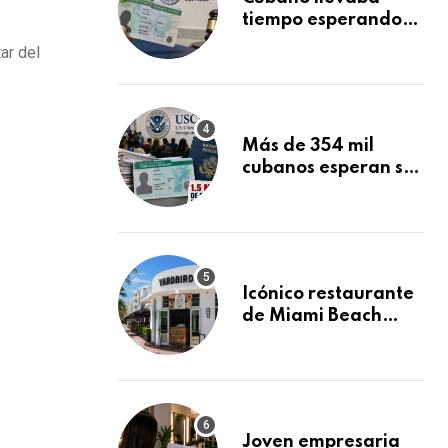
tiempo esperando
su Green Card y la
ar del
obtuvo en 20 días
tras Writ of
Mandamus
Más de 354 mil
cubanos esperan su
Green Card
mientras USCIS
acumula 1.5 millones
de residencias
pendientes
Icónico restaurante
de Miami Beach
cierra
repentinamente
después de 15 años
en South Beach
Joven empresaria