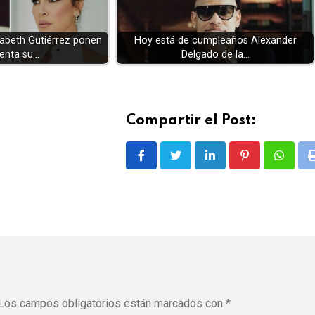
izabeth Gutiérrez ponen
Hoy está de cumpleaños Alexander
enta su…
Delgado de la…
Compartir el Post:
LinkedIn
Pinterest
Whatsa
Los campos obligatorios están marcados con
*