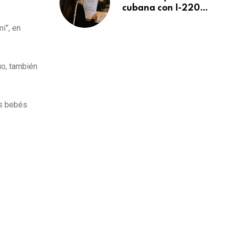
cubana con I-220A
recibe orden de
í”, en
deportación:
“Todavía no me
puedo creer esta
noticia”
uo, también
os bebés