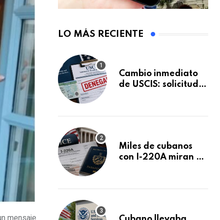
LO MÁS RECIENTE
Cambio inmediato
de USCIS: solicitudes
de inmigración
podrán ser negadas
sin previo aviso
Miles de cubanos
con I-220A miran al
26 de agosto: esto
es lo que podría
decidirse en una
audiencia clave
 un mensaje
Cubano llevaba