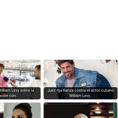
illiam Levy sobre la
Juez fija fianza contra el actor cubano
ación con…
William Levy…