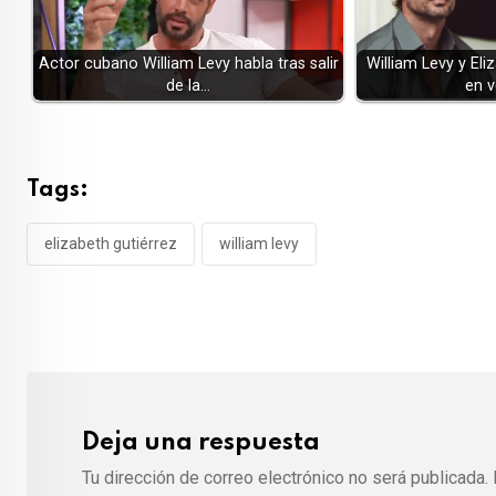
Actor cubano William Levy habla tras salir
William Levy y El
de la…
en v
Tags:
elizabeth gutiérrez
william levy
Deja una respuesta
Tu dirección de correo electrónico no será publicada.