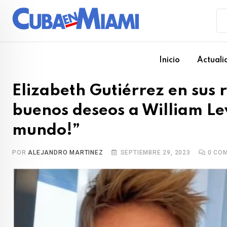
Skip
to
content
Inicio
Actuali
Elizabeth Gutiérrez en sus 
buenos deseos a William Lev
mundo!”
POR
ALEJANDRO MARTINEZ
SEPTIEMBRE 29, 2023
0
COM