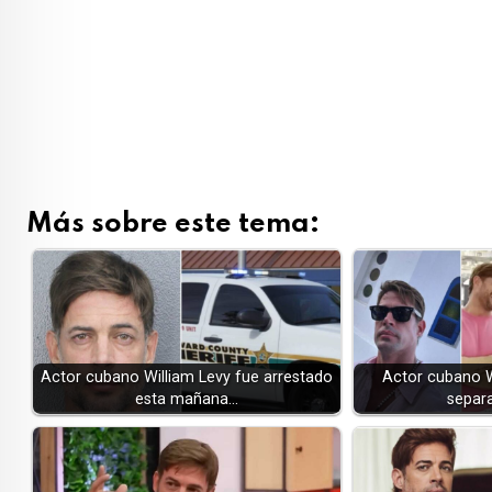
Más sobre este tema:
Actor cubano William Levy fue arrestado
Actor cubano W
esta mañana…
separ