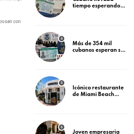
tiempo esperando
su Green Card y la
obtuvo en 20 días
 posan con
tras Writ of
Mandamus
Más de 354 mil
cubanos esperan su
Green Card
mientras USCIS
acumula 1.5 millones
de residencias
pendientes
Icónico restaurante
de Miami Beach
cierra
repentinamente
después de 15 años
en South Beach
Joven empresaria