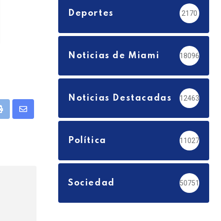
Deportes
2170
Noticias de Miami
18096
Noticias Destacadas
12463
pp
Print
Share
via
Política
11027
Email
Sociedad
50751