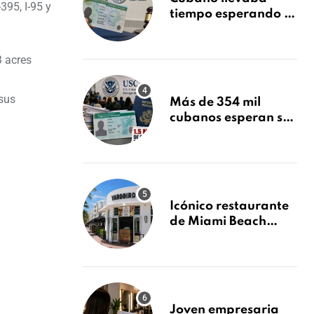
395, I-95 y
tiempo esperando su
Green Card y la
obtuvo en 20 días
3 acres
tras Writ of
Mandamus
 sus
Más de 354 mil
cubanos esperan su
Green Card mientras
USCIS acumula 1.5
millones de
residencias
pendientes
Icónico restaurante
de Miami Beach
cierra
repentinamente
después de 15 años
en South Beach
Joven empresaria