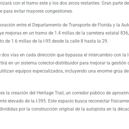
nzará con el tramo este y los dos arcos restantes. Gran parte de
he para evitar mayores congestiones.
ración entre el Departamento de Transporte de Florida y la Aut
ye mejoras en un tramo de 1.4 millas de la carretera estatal 836
 de 1.6 millas de la I-95 desde la calle 8 hasta la 29.
e dos vías en cada dirección que bypassa el intercambio con la I
irá en un sistema colector-distribuidor para mejorar la gestión d
e utilizan equipos especializados, incluyendo una enorme grúa de
es la creación del Heritage Trail, un corredor público de aprox
nte elevado de la I-395. Este espacio busca reconectar físicame
vididas por la construcción original de la autopista en la déca