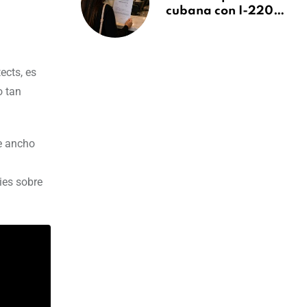
cubana con I-220A
recibe orden de
deportación:
“Todavía no me
puedo creer esta
ects, es
noticia”
o tan
e ancho
ies sobre