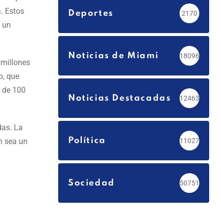
. Estos
Deportes
2170
n un
Noticias de Miami
18096
 millones
o, que
a de 100
Noticias Destacadas
12463
das. La
Política
n sea un
11027
Sociedad
50751