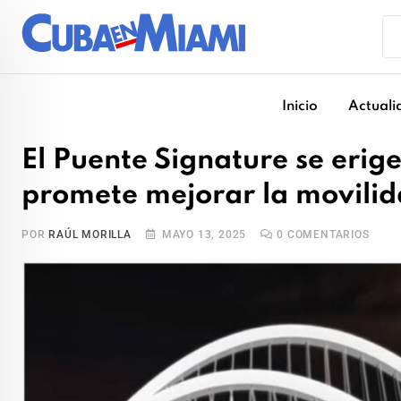
Skip
to
content
Inicio
Actuali
El Puente Signature se erig
promete mejorar la movili
POR
RAÚL MORILLA
MAYO 13, 2025
0
COMENTARIOS