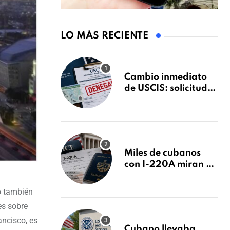
LO MÁS RECIENTE
Cambio inmediato
de USCIS: solicitudes
de inmigración
podrán ser negadas
sin previo aviso
Miles de cubanos
con I-220A miran al
26 de agosto: esto es
lo que podría
o también
decidirse en una
es sobre
audiencia clave
ncisco, es
Cubano llevaba