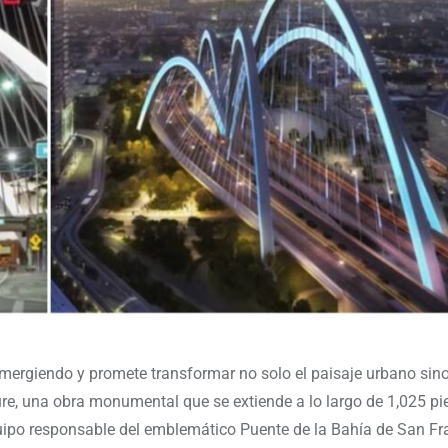
emergiendo y promete transformar no solo el paisaje urbano sin
ture, una obra monumental que se extiende a lo largo de 1,025 pi
uipo responsable del emblemático Puente de la Bahía de San Fra