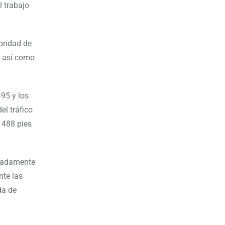
l trabajo
oridad de
, así como
-95 y los
el tráfico
 488 pies
imadamente
nte las
da de