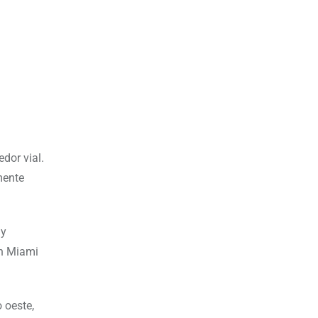
dor vial.
mente
 y
th Miami
 oeste,