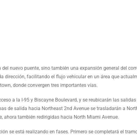
n del nuevo puente, sino también una expansión general del corre
a dirección, facilitando el flujo vehicular en un área que actual
dtown, donde convergen tres importantes vías.
so a la I-95 y Biscayne Boulevard, y se reubicarán las salidas
mpas de salida hacia Northeast 2nd Avenue se trasladarán a Nor
ue, ahora también redirigidas hacia North Miami Avenue.
ción se está realizando en fases. Primero se completará el tramo