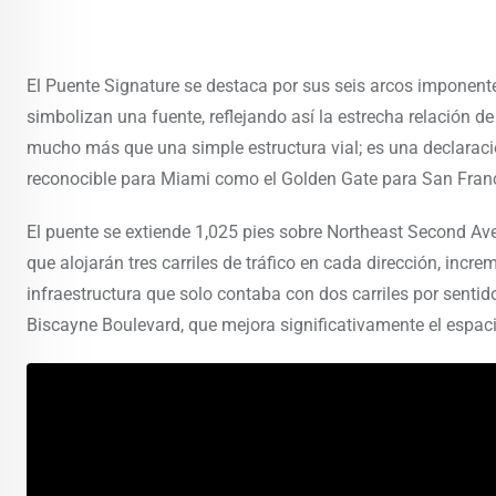
El Puente Signature se destaca por sus seis arcos imponentes
simbolizan una fuente, reflejando así la estrecha relación d
mucho más que una simple estructura vial; es una declaració
reconocible para Miami como el Golden Gate para San Franc
El puente se extiende 1,025 pies sobre Northeast Second A
que alojarán tres carriles de tráfico en cada dirección, inc
infraestructura que solo contaba con dos carriles por sentid
Biscayne Boulevard, que mejora significativamente el espacio