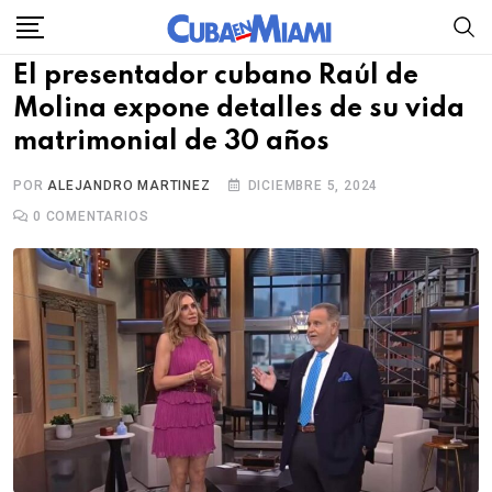
Skip
to
El presentador cubano Raúl de
content
Molina expone detalles de su vida
matrimonial de 30 años
POR
ALEJANDRO MARTINEZ
DICIEMBRE 5, 2024
0
COMENTARIOS