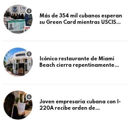
Más de 354 mil cubanos esperan
su Green Card mientras USCIS
acumula 1.5 millones de
residencias pendientes
Icónico restaurante de Miami
Beach cierra repentinamente
después de 15 años en South
Beach
Joven empresaria cubana con I-
220A recibe orden de
deportación: “Todavía no me
puedo creer esta noticia”