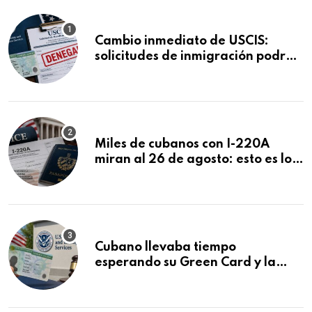
Cambio inmediato de USCIS:
solicitudes de inmigración podrán
ser negadas sin previo aviso
Miles de cubanos con I-220A
miran al 26 de agosto: esto es lo
que podría decidirse en una
audiencia clave
Cubano llevaba tiempo
esperando su Green Card y la
obtuvo en 20 días tras Writ of
Mandamus