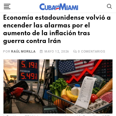
Skip
to
Economía estadounidense volvió a
content
encender las alarmas por el
aumento de la inflación tras
guerra contra Irán
POR
RAÚL MORILLA
MAYO 12, 2026
0
COMENTARIOS