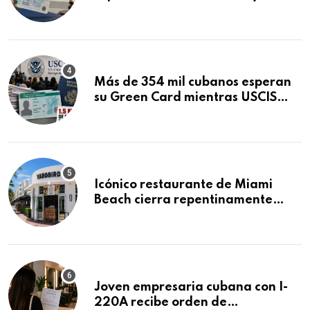
obtuvo en 20 días tras Writ of
Mandamus
Más de 354 mil cubanos esperan
su Green Card mientras USCIS
acumula 1.5 millones de
residencias pendientes
Icónico restaurante de Miami
Beach cierra repentinamente
después de 15 años en South
Beach
Joven empresaria cubana con I-
220A recibe orden de