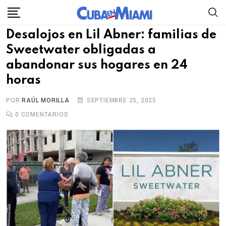
Skip
to
Desalojos en Lil Abner: familias de
content
Sweetwater obligadas a
abandonar sus hogares en 24
horas
POR
RAÚL MORILLA
SEPTIEMBRE 25, 2025
0
COMENTARIOS