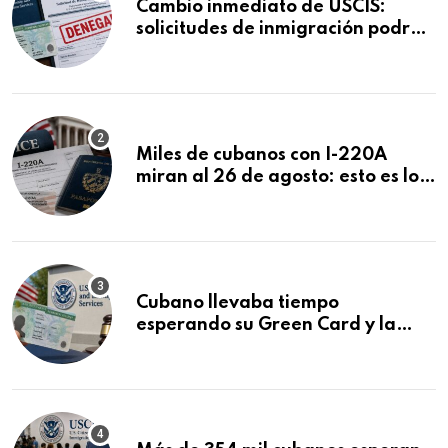
Cambio inmediato de USCIS:
solicitudes de inmigración podrán
ser negadas sin previo aviso
Miles de cubanos con I-220A
miran al 26 de agosto: esto es lo
que podría decidirse en una
audiencia clave
Cubano llevaba tiempo
esperando su Green Card y la
obtuvo en 20 días tras Writ of
Mandamus