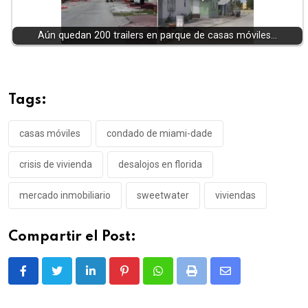
Aún quedan 200 trailers en parque de casas móviles…
Tags:
casas móviles
condado de miami-dade
crisis de vivienda
desalojos en florida
mercado inmobiliario
sweetwater
viviendas
Compartir el Post:
LinkedIn
Pinterest
Whatsapp
Print
Share
via