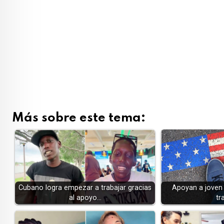
Más sobre este tema:
Cubano logra empezar a trabajar gracias
Apoyan a joven
al apoyo…
tr