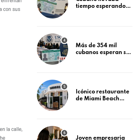
 enfrentan
tiempo esperando
ía con sus
su Green Card y la
obtuvo en 20 días
tras Writ of
Mandamus
Más de 354 mil
cubanos esperan su
Green Card
mientras USCIS
acumula 1.5 millones
de residencias
pendientes
Icónico restaurante
de Miami Beach
cierra
repentinamente
después de 15 años
en South Beach
n la calle,
 he
Joven empresaria