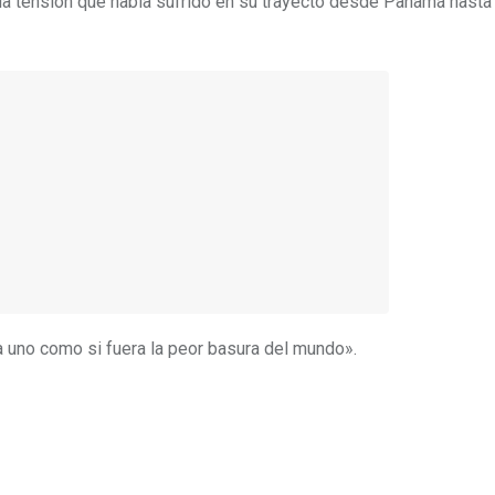
 la tensión que había sufrido en su trayecto desde Panamá hasta
 uno como si fuera la peor basura del mundo».