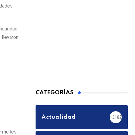
sidades
lidaridad
 llevaron
CATEGORÍAS
Actualidad
13182
y me les