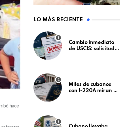
LO MÁS RECIENTE
Cambio inmediato
de USCIS: solicitudes
de inmigración
podrán ser negadas
sin previo aviso
Miles de cubanos
con I-220A miran al
26 de agosto: esto
es lo que podría
rribó hace
decidirse en una
audiencia clave
Cubano llevaba