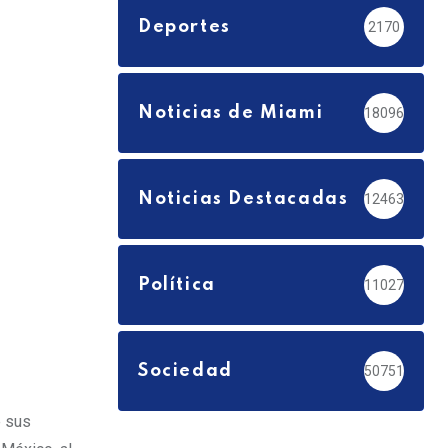
Deportes
2170
Noticias de Miami
18096
Noticias Destacadas
12463
Política
11027
Sociedad
50751
e sus