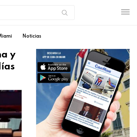
Miami
Noticias
na y
días