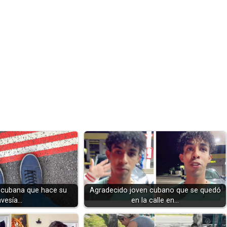
 cubana que hace su
Agradecido joven cubano que se quedó
avesía…
en la calle en…