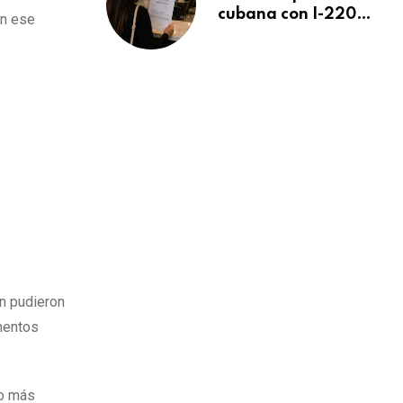
cubana con I-220A
en ese
recibe orden de
deportación:
“Todavía no me
puedo creer esta
noticia”
én pudieron
amentos
lo más