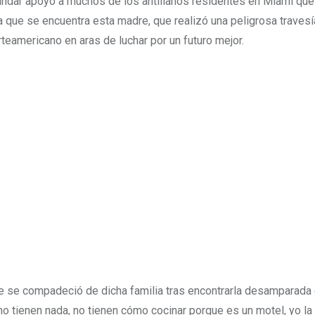
rindar apoyo a muchos de los antillanos residentes en Miami que
la que se encuentra esta madre, que realizó una peligrosa traves
orteamericano en aras de luchar por un futuro mejor.
ue se compadeció de dicha familia tras encontrarla desamparada e
no tienen nada, no tienen cómo cocinar porque es un motel, yo la