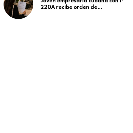
Joven empresaria cubana con I-
220A recibe orden de
deportación: “Todavía no me
puedo creer esta noticia”