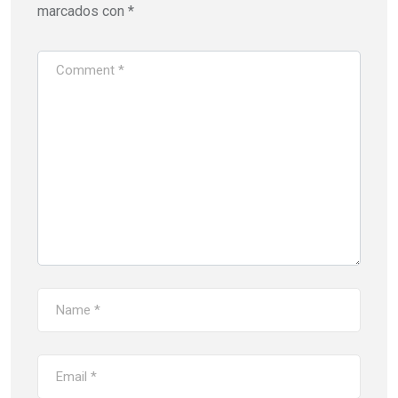
marcados con
*