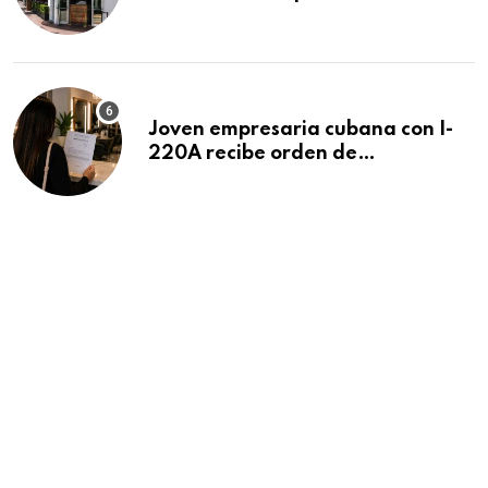
después de 15 años en South
Beach
Joven empresaria cubana con I-
220A recibe orden de
deportación: “Todavía no me
puedo creer esta noticia”