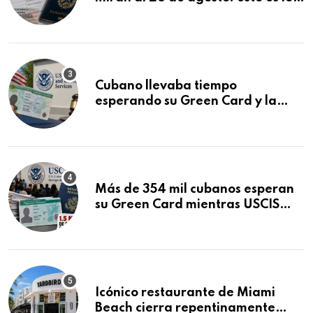
que podría decidirse en una
audiencia clave
Cubano llevaba tiempo
esperando su Green Card y la
obtuvo en 20 días tras Writ of
Mandamus
Más de 354 mil cubanos esperan
su Green Card mientras USCIS
acumula 1.5 millones de
residencias pendientes
Icónico restaurante de Miami
Beach cierra repentinamente