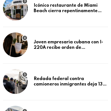
Icónico restaurante de Miami
Beach cierra repentinamente
después de 15 años en South
Beach
Joven empresaria cubana con I-
220A recibe orden de
deportación: “Todavía no me
puedo creer esta noticia”
Redada federal contra
camioneros inmigrantes deja 137
detenidos: ICE intensifica
controles en carreteras de EE.UU.