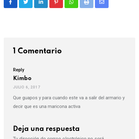
LinkedIn
Pinterest
Whatsapp
Print
Share
via
Email
1 Comentario
Reply
Kimbo
JULIO 6, 2017
Que guapos y para cuando este va a salir del armario y
decir que es una maricona activa
Deja una respuesta
Tu dirección de correo electrónico no será