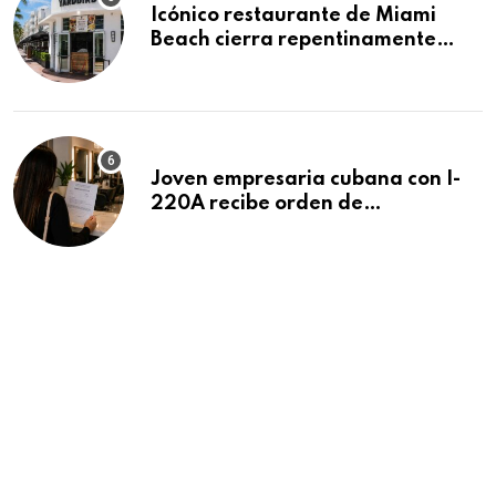
Icónico restaurante de Miami
Beach cierra repentinamente
después de 15 años en South
Beach
Joven empresaria cubana con I-
220A recibe orden de
deportación: “Todavía no me
puedo creer esta noticia”