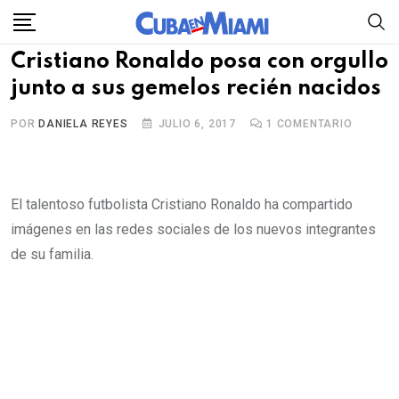
Skip
to
Cristiano Ronaldo posa con orgullo
content
junto a sus gemelos recién nacidos
POR
DANIELA REYES
JULIO 6, 2017
1
COMENTARIO
El talentoso futbolista Cristiano Ronaldo ha compartido
imágenes en las redes sociales de los nuevos integrantes
de su familia.