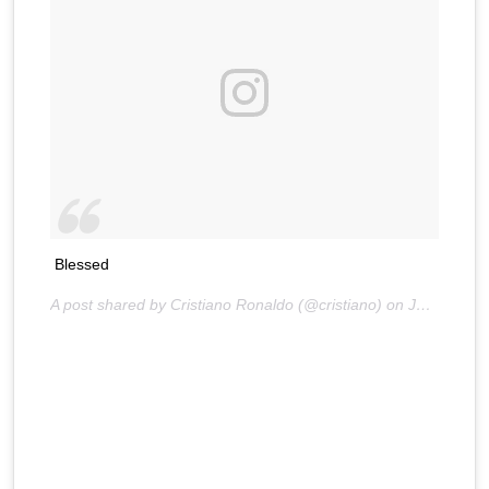
Blessed
A post shared by Cristiano Ronaldo (@cristiano) on
Jul 4, 2017 at 8:45am PDT