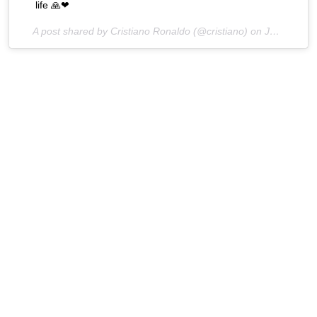
life 🙏❤
A post shared by Cristiano Ronaldo (@cristiano) on
Jun 29, 2017 at 10:09am PDT