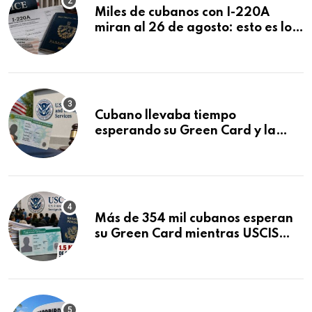
Miles de cubanos con I-220A
miran al 26 de agosto: esto es lo
que podría decidirse en una
audiencia clave
Cubano llevaba tiempo
esperando su Green Card y la
obtuvo en 20 días tras Writ of
Mandamus
Más de 354 mil cubanos esperan
su Green Card mientras USCIS
acumula 1.5 millones de
residencias pendientes