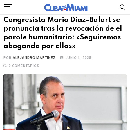
Skip
to
Congresista Mario Díaz-Balart se
content
pronuncia tras la revocación de el
parole humanitario: «Seguiremos
abogando por ellos»
POR
ALEJANDRO MARTINEZ
JUNIO 1, 2025
0
COMENTARIOS