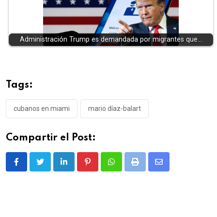
Administración Trump es demandada por migrantes que…
Tags:
cubanos en miami
mario díaz-balart
Compartir el Post:
LinkedIn
Pinterest
Whatsapp
Print
Share
via
Email