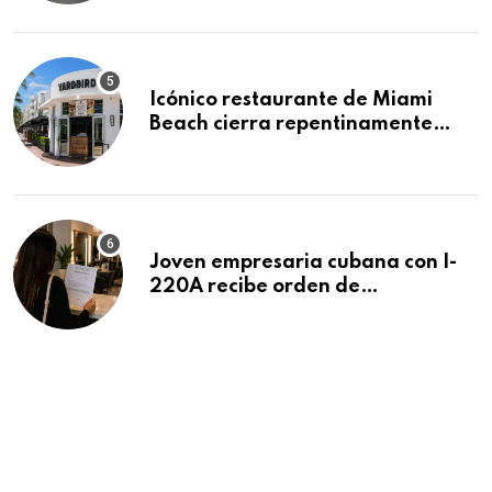
residencias pendientes
Icónico restaurante de Miami
Beach cierra repentinamente
después de 15 años en South
Beach
Joven empresaria cubana con I-
220A recibe orden de
deportación: “Todavía no me
puedo creer esta noticia”