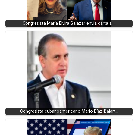
Congresista María Elvira Salazar envia carta al…
Congresista cubanoamericano Mario Díaz-Balart…