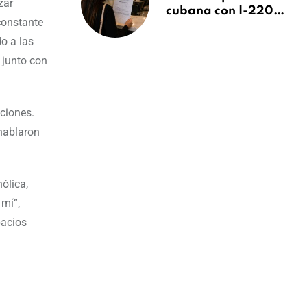
zar
cubana con I-220A
 constante
recibe orden de
o a las
deportación:
“Todavía no me
 junto con
puedo creer esta
noticia”
aciones.
 hablaron
ólica,
mí”,
pacios