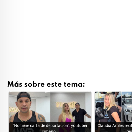
Más sobre este tema:
“No tiene carta de deportación”: youtuber
Claudia Artiles re
cubano…
re