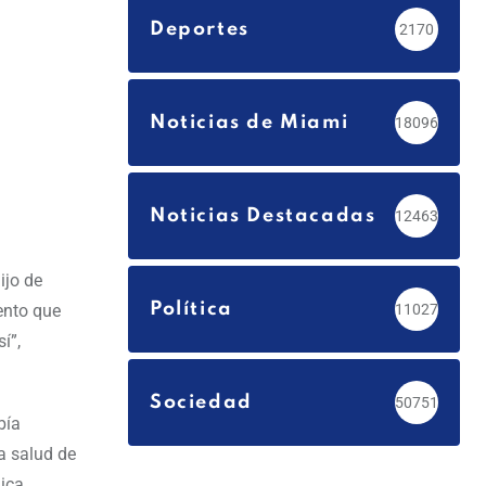
Deportes
2170
Noticias de Miami
18096
Noticias Destacadas
12463
ijo de
Política
ento que
11027
í”,
Sociedad
50751
bía
a salud de
dica