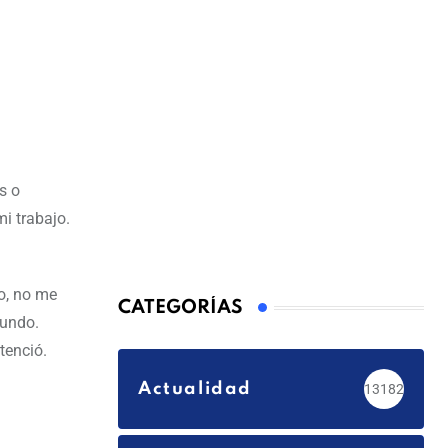
s o
i trabajo.
o, no me
CATEGORÍAS
mundo.
tenció.
Actualidad
13182