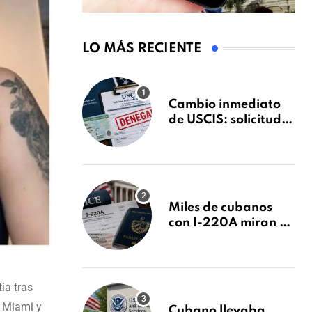
LO MÁS RECIENTE
Cambio inmediato
de USCIS: solicitudes
de inmigración
podrán ser negadas
sin previo aviso
Miles de cubanos
con I-220A miran al
26 de agosto: esto es
lo que podría
decidirse en una
audiencia clave
ia tras
e Miami y
Cubano llevaba