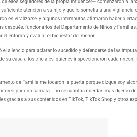
e ellos seguidores de la propia influencer— comenzaron a lan
 suficiente atención a su hijo y que lo sometía a una vigilancia
n en viralizarse, y algunos internautas afirmaron haber alertad
días después, funcionarios del Departamento de Niños y Familias,
 el entorno y evaluar el bienestar del menor.
ó el silencio para aclarar lo sucedido y defenderse de las imput
 de su casa a los oficiales, quienes inspeccionaron cada rincón,
rtamento de Familia me tocaron la puerta porque dizque soy alcoh
onitoreo por una cámara… no sé cuántas mierdas más dijeron de 
bles gracias a sus contenidos en TikTok, TikTok Shop y otros es