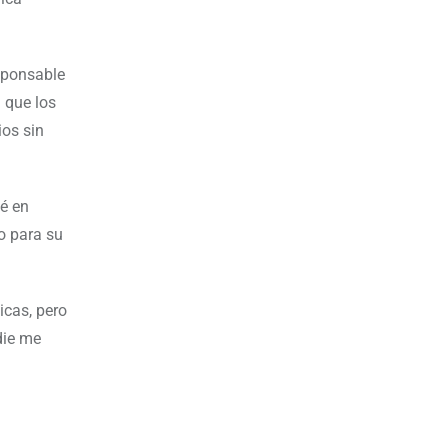
esponsable
a que los
ios sin
té en
mo para su
icas, pero
die me