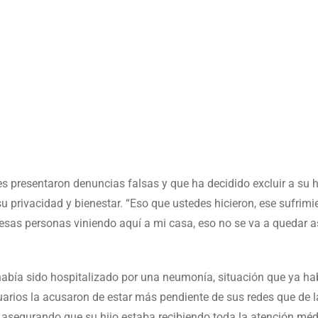
 presentaron denuncias falsas y que ha decidido excluir a su h
 privacidad y bienestar. “Eso que ustedes hicieron, ese sufrimi
 esas personas viniendo aquí a mi casa, eso no se va a quedar as
había sido hospitalizado por una neumonía, situación que ya ha
uarios la acusaron de estar más pendiente de sus redes que de l
, asegurando que su hijo estaba recibiendo toda la atención mé