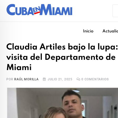
Skip
to
content
Inicio
Actuali
Claudia Artiles bajo la lup
visita del Departamento de F
Miami
POR
RAÚL MORILLA
JULIO 21, 2025
0
COMENTARIOS