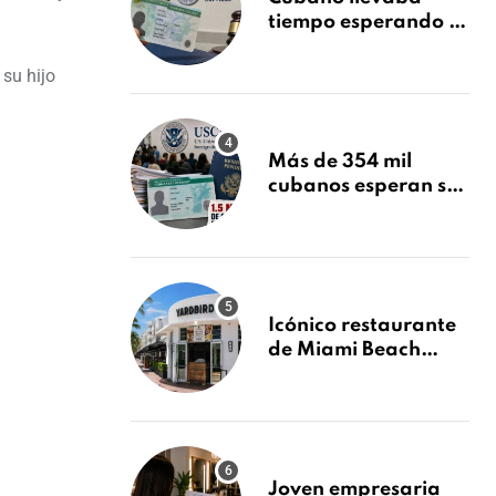
tiempo esperando su
Green Card y la
obtuvo en 20 días
su hijo
tras Writ of
Mandamus
Más de 354 mil
cubanos esperan su
Green Card mientras
USCIS acumula 1.5
millones de
residencias
pendientes
Icónico restaurante
de Miami Beach
cierra
repentinamente
después de 15 años
en South Beach
Joven empresaria