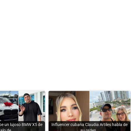
cibe un lujoso BMW X5 de
Influencer cubana Claudia Artiles habla de
galo de…
su orden…