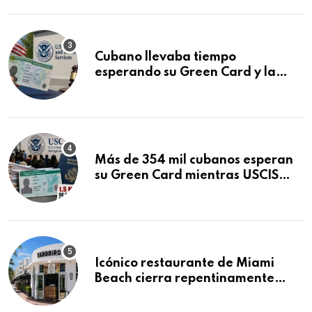
audiencia clave
Cubano llevaba tiempo
esperando su Green Card y la
obtuvo en 20 días tras Writ of
Mandamus
Más de 354 mil cubanos esperan
su Green Card mientras USCIS
acumula 1.5 millones de
residencias pendientes
Icónico restaurante de Miami
Beach cierra repentinamente
después de 15 años en South
Beach