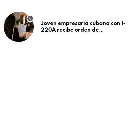
Joven empresaria cubana con I-
220A recibe orden de
deportación: “Todavía no me
puedo creer esta noticia”