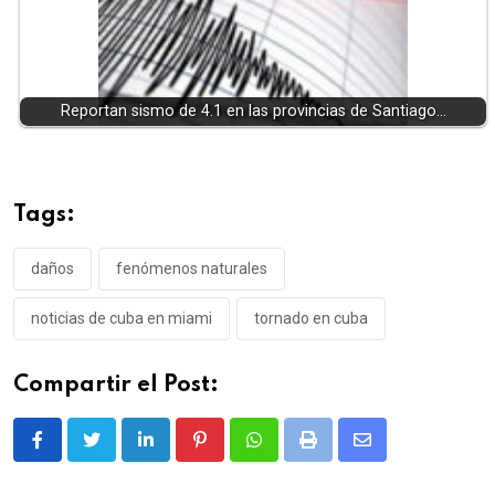
Reportan sismo de 4.1 en las provincias de Santiago…
Tags:
daños
fenómenos naturales
noticias de cuba en miami
tornado en cuba
Compartir el Post:
LinkedIn
Pinterest
Whatsapp
Print
Share
via