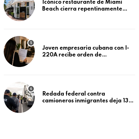
Icónico restaurante de Miami
Beach cierra repentinamente
después de 15 años en South
Beach
Joven empresaria cubana con I-
220A recibe orden de
deportación: “Todavía no me
puedo creer esta noticia”
Redada federal contra
camioneros inmigrantes deja 137
detenidos: ICE intensifica
controles en carreteras de EE.UU.