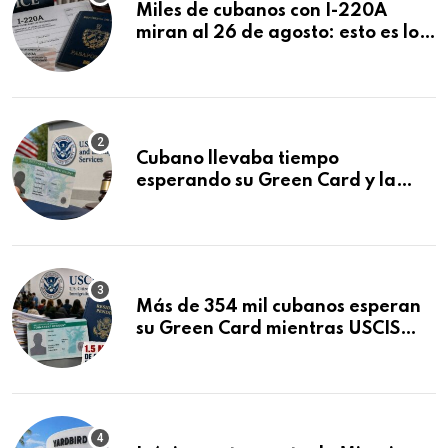
Miles de cubanos con I-220A
miran al 26 de agosto: esto es lo
que podría decidirse en una
audiencia clave
Cubano llevaba tiempo
esperando su Green Card y la
obtuvo en 20 días tras Writ of
Mandamus
Más de 354 mil cubanos esperan
su Green Card mientras USCIS
acumula 1.5 millones de
residencias pendientes