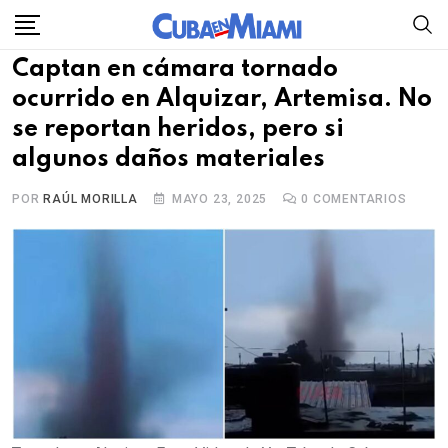
Skip
to
Captan en cámara tornado
content
ocurrido en Alquizar, Artemisa. No
se reportan heridos, pero si
algunos daños materiales
POR
RAÚL MORILLA
MAYO 23, 2025
0
COMENTARIOS