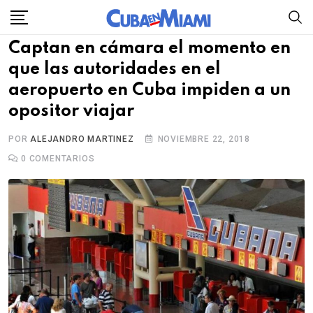
Skip
to
Captan en cámara el momento en
content
que las autoridades en el
aeropuerto en Cuba impiden a un
opositor viajar
POR
ALEJANDRO MARTINEZ
NOVIEMBRE 22, 2018
0
COMENTARIOS