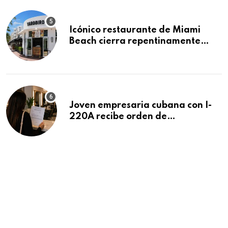
Icónico restaurante de Miami
Beach cierra repentinamente
después de 15 años en South
Beach
Joven empresaria cubana con I-
220A recibe orden de
deportación: “Todavía no me
puedo creer esta noticia”