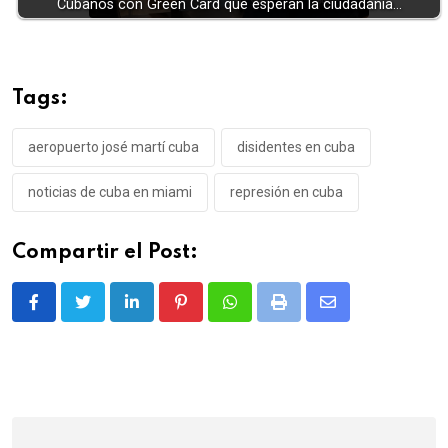
Cubanos con Green Card que esperan la ciudadanía…
Tags:
aeropuerto josé martí cuba
disidentes en cuba
noticias de cuba en miami
represión en cuba
Compartir el Post:
LinkedIn
Pinterest
Whatsapp
Print
Share
via
Email