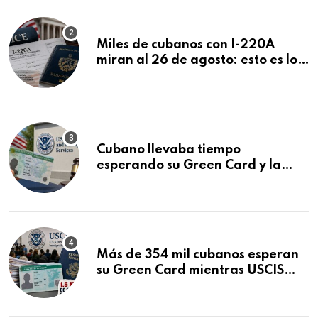
Miles de cubanos con I-220A
miran al 26 de agosto: esto es lo
que podría decidirse en una
audiencia clave
Cubano llevaba tiempo
esperando su Green Card y la
obtuvo en 20 días tras Writ of
Mandamus
Más de 354 mil cubanos esperan
su Green Card mientras USCIS
acumula 1.5 millones de
residencias pendientes