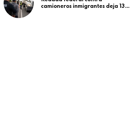
camioneros inmigrantes deja 137
detenidos: ICE intensifica
controles en carreteras de EE.UU.