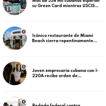
Más de 354 mil cubanos esperan
su Green Card mientras USCIS
acumula 1.5 millones de
residencias pendientes
Icónico restaurante de Miami
Beach cierra repentinamente
después de 15 años en South
Beach
Joven empresaria cubana con I-
220A recibe orden de
deportación: “Todavía no me
puedo creer esta noticia”
Redada federal contra