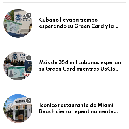
Cubano llevaba tiempo
esperando su Green Card y la
obtuvo en 20 días tras Writ of
Mandamus
Más de 354 mil cubanos esperan
su Green Card mientras USCIS
acumula 1.5 millones de
residencias pendientes
Icónico restaurante de Miami
Beach cierra repentinamente
después de 15 años en South
Beach