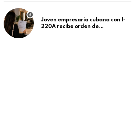
Joven empresaria cubana con I-
220A recibe orden de
deportación: “Todavía no me
puedo creer esta noticia”