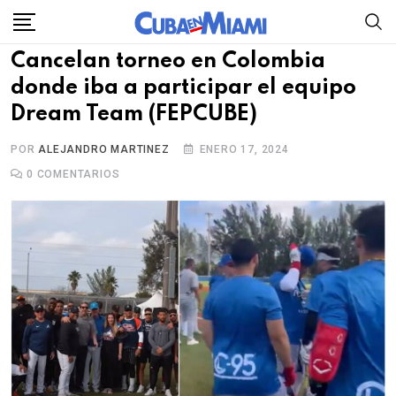
Skip
to
Cancelan torneo en Colombia
content
donde iba a participar el equipo
Dream Team (FEPCUBE)
POR
ALEJANDRO MARTINEZ
ENERO 17, 2024
0
COMENTARIOS