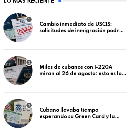
LO MÁS RECIENTE
Cambio inmediato de USCIS:
solicitudes de inmigración podrán
ser negadas sin previo aviso
Miles de cubanos con I-220A
miran al 26 de agosto: esto es lo
que podría decidirse en una
audiencia clave
Cubano llevaba tiempo
esperando su Green Card y la
obtuvo en 20 días tras Writ of
Mandamus