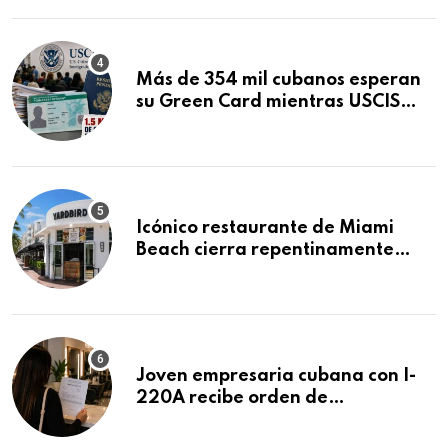
Más de 354 mil cubanos esperan
su Green Card mientras USCIS
acumula 1.5 millones de
residencias pendientes
Icónico restaurante de Miami
Beach cierra repentinamente
después de 15 años en South
Beach
Joven empresaria cubana con I-
220A recibe orden de
deportación: “Todavía no me
puedo creer esta noticia”