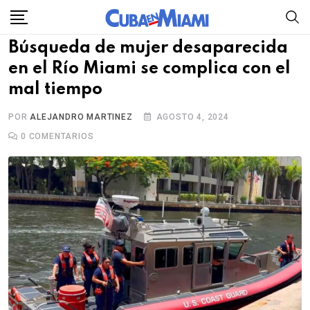
Skip
to
Búsqueda de mujer desaparecida
content
en el Río Miami se complica con el
mal tiempo
POR
ALEJANDRO MARTINEZ
AGOSTO 4, 2024
0
COMENTARIOS