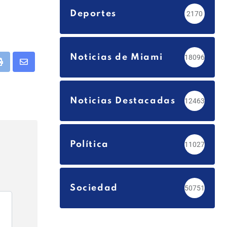
Deportes
2170
Noticias de Miami
18096
app
Print
Share
via
Email
Noticias Destacadas
12463
Política
11027
Sociedad
50751