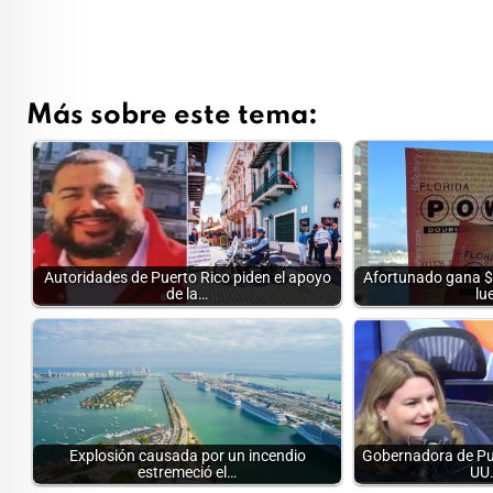
Más sobre este tema:
Autoridades de Puerto Rico piden el apoyo
Afortunado gana $1
de la…
lu
Explosión causada por un incendio
Gobernadora de Pu
estremeció el…
UU.