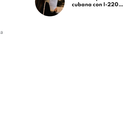
cubana con I-220A
recibe orden de
deportación:
“Todavía no me
puedo creer esta
la
noticia”