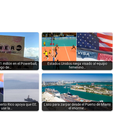
 millón en el Powerball,
Estados Unidos niega visado al equipo
ego de…
femenino…
erto Rico apoya que EE.
Listo para zarpar desde el Puerto de Miami
 use la…
el enorme…