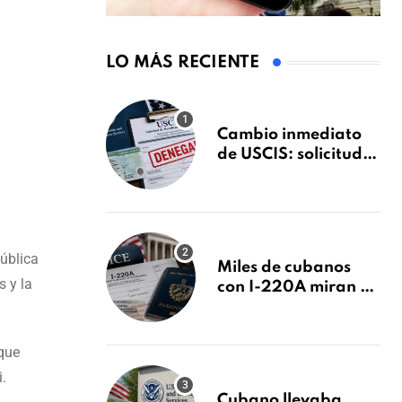
LO MÁS RECIENTE
Cambio inmediato
de USCIS: solicitudes
de inmigración
podrán ser negadas
sin previo aviso
ública
Miles de cubanos
s y la
con I-220A miran al
26 de agosto: esto es
lo que podría
decidirse en una
 que
audiencia clave
.
Cubano llevaba