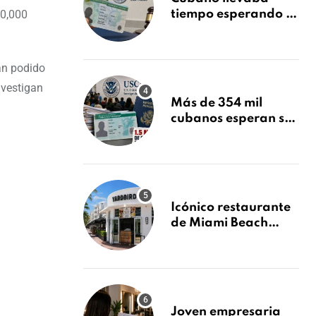
60,000
tiempo esperando su
Green Card y la
obtuvo en 20 días
tras Writ of
an podido
Mandamus
nvestigan
Más de 354 mil
cubanos esperan su
Green Card mientras
USCIS acumula 1.5
millones de
residencias
pendientes
Icónico restaurante
de Miami Beach
cierra
repentinamente
después de 15 años
en South Beach
Joven empresaria