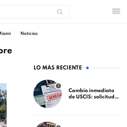
Miami
Noticias
bre
LO MÁS RECIENTE
Cambio inmediato
de USCIS: solicitudes
de inmigración
podrán ser negadas
sin previo aviso