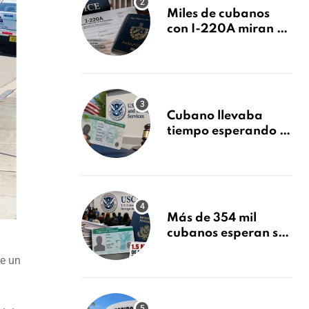
Miles de cubanos
con I-220A miran al
26 de agosto: esto es
lo que podría
decidirse en una
audiencia clave
Cubano llevaba
tiempo esperando su
Green Card y la
obtuvo en 20 días
tras Writ of
Mandamus
Más de 354 mil
cubanos esperan su
Green Card mientras
de un
USCIS acumula 1.5
millones de
residencias