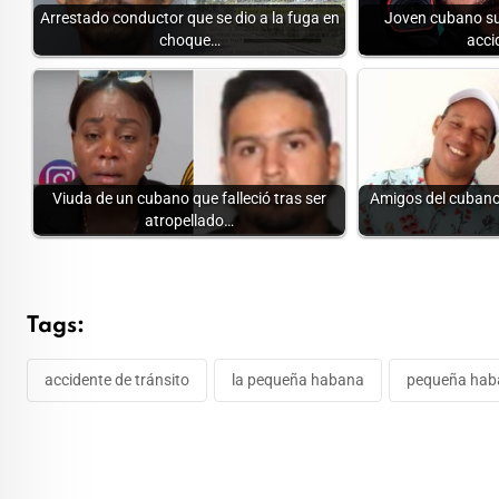
Arrestado conductor que se dio a la fuga en
Joven cubano su
choque…
acci
Viuda de un cubano que falleció tras ser
Amigos del cubano 
atropellado…
Tags:
accidente de tránsito
la pequeña habana
pequeña hab