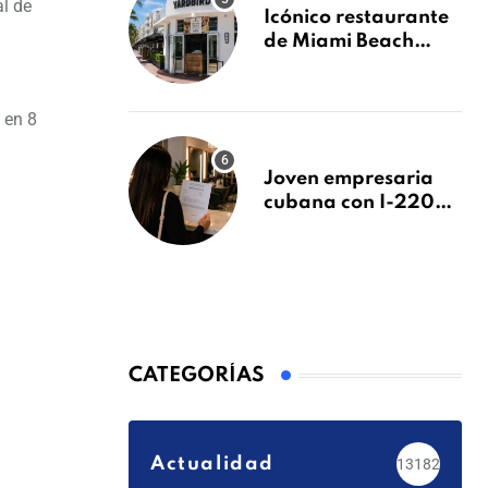
pendientes
al de
Icónico restaurante
de Miami Beach
cierra
repentinamente
después de 15 años
 en 8
en South Beach
Joven empresaria
cubana con I-220A
recibe orden de
deportación:
“Todavía no me
puedo creer esta
noticia”
CATEGORÍAS
Actualidad
13182