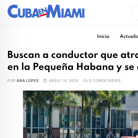
Skip
to
content
Inicio
Actuali
Buscan a conductor que at
en la Pequeña Habana y se d
POR
ANA LOPES
ABRIL 14, 2020
0
COMENTARIOS