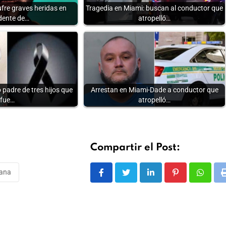
fre graves heridas en
Tragedia en Miami: buscan al conductor que
dente de…
atropelló…
padre de tres hijos que
Arrestan en Miami-Dade a conductor que
fue…
atropelló…
Compartir el Post:
ana
LinkedIn
Pinterest
Whats