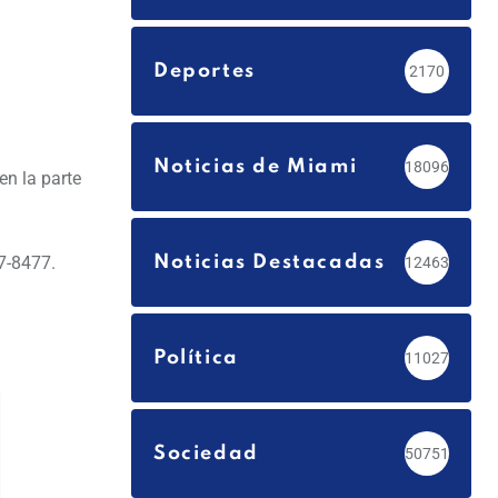
Deportes
2170
Noticias de Miami
18096
n la parte
77-8477.
Noticias Destacadas
12463
Política
11027
Sociedad
50751