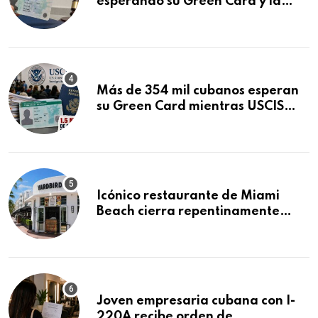
esperando su Green Card y la
obtuvo en 20 días tras Writ of
Mandamus
Más de 354 mil cubanos esperan
su Green Card mientras USCIS
acumula 1.5 millones de
residencias pendientes
Icónico restaurante de Miami
Beach cierra repentinamente
después de 15 años en South
Beach
Joven empresaria cubana con I-
220A recibe orden de