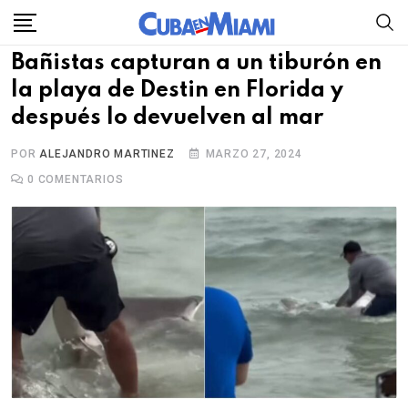
Skip
to
Bañistas capturan a un tiburón en
content
la playa de Destin en Florida y
después lo devuelven al mar
POR
ALEJANDRO MARTINEZ
MARZO 27, 2024
0
COMENTARIOS