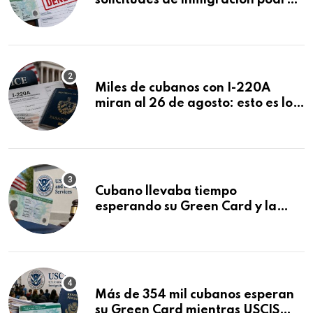
solicitudes de inmigración podrán
ser negadas sin previo aviso
Miles de cubanos con I-220A
miran al 26 de agosto: esto es lo
que podría decidirse en una
audiencia clave
Cubano llevaba tiempo
esperando su Green Card y la
obtuvo en 20 días tras Writ of
Mandamus
Más de 354 mil cubanos esperan
su Green Card mientras USCIS