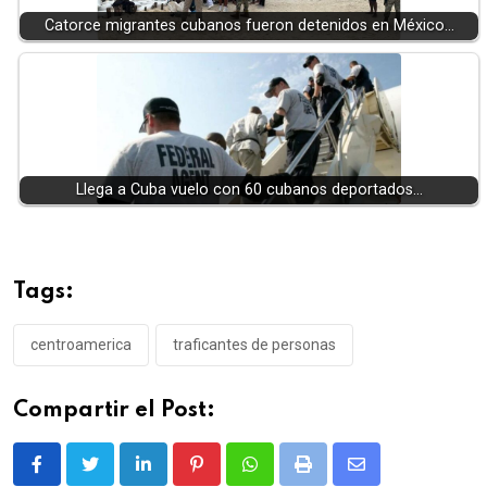
Catorce migrantes cubanos fueron detenidos en México…
Llega a Cuba vuelo con 60 cubanos deportados…
Tags:
centroamerica
traficantes de personas
Compartir el Post:
LinkedIn
Pinterest
Whatsapp
Print
Share