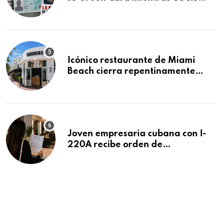
acumula 1.5 millones de
residencias pendientes
Icónico restaurante de Miami
Beach cierra repentinamente
después de 15 años en South
Beach
Joven empresaria cubana con I-
220A recibe orden de
deportación: “Todavía no me
puedo creer esta noticia”