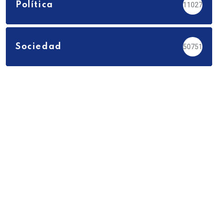
Política
11027
Sociedad
50751