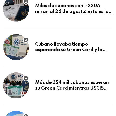
Miles de cubanos con I-220A
miran al 26 de agosto: esto es lo
que podría decidirse en una
audiencia clave
Cubano llevaba tiempo
esperando su Green Card y la
obtuvo en 20 días tras Writ of
Mandamus
Más de 354 mil cubanos esperan
su Green Card mientras USCIS
acumula 1.5 millones de
residencias pendientes