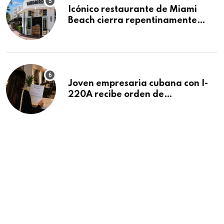
Icónico restaurante de Miami
Beach cierra repentinamente
después de 15 años en South
Beach
Joven empresaria cubana con I-
220A recibe orden de
deportación: “Todavía no me
puedo creer esta noticia”