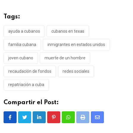
Tags:
ayuda a cubanos
cubanos en texas
familia cubana
inmigrantes en estados unidos
joven cubano
muerte de un hombre
recaudación de fondos
redes sociales
repatriación a cuba
Compartir el Post:
LinkedIn
Pinterest
Whatsapp
Print
Share
via