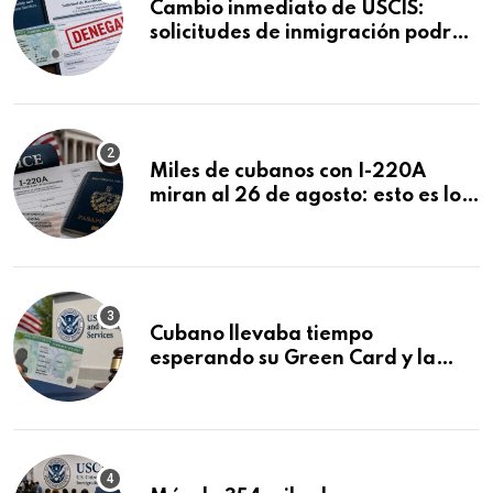
Cambio inmediato de USCIS:
solicitudes de inmigración podrán
ser negadas sin previo aviso
Miles de cubanos con I-220A
miran al 26 de agosto: esto es lo
que podría decidirse en una
audiencia clave
Cubano llevaba tiempo
esperando su Green Card y la
obtuvo en 20 días tras Writ of
Mandamus