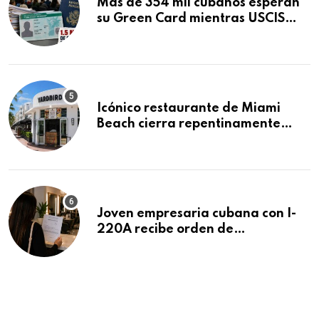
Más de 354 mil cubanos esperan
su Green Card mientras USCIS
acumula 1.5 millones de
residencias pendientes
Icónico restaurante de Miami
Beach cierra repentinamente
después de 15 años en South
Beach
Joven empresaria cubana con I-
220A recibe orden de
deportación: “Todavía no me
puedo creer esta noticia”