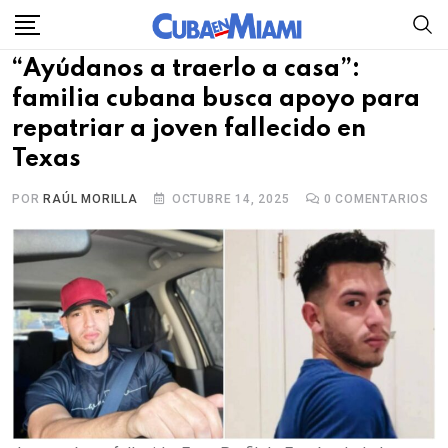
Skip
to
“Ayúdanos a traerlo a casa”:
content
familia cubana busca apoyo para
repatriar a joven fallecido en
Texas
POR
RAÚL MORILLA
OCTUBRE 14, 2025
0
COMENTARIOS