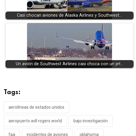
Casi chocan aviones de Alaska Airlines y Southwest…
Un avión de Southwest Airlines casi choca con un jet…
Tags:
aerolíneas de estados unidos
aeropuerto will rogers world
bajo investigación
faa
incidentes de aviones
oklahoma