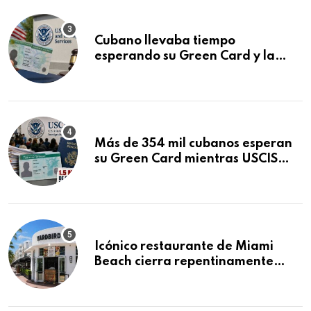
Cubano llevaba tiempo
esperando su Green Card y la
obtuvo en 20 días tras Writ of
Mandamus
Más de 354 mil cubanos esperan
su Green Card mientras USCIS
acumula 1.5 millones de
residencias pendientes
Icónico restaurante de Miami
Beach cierra repentinamente
después de 15 años en South
Beach