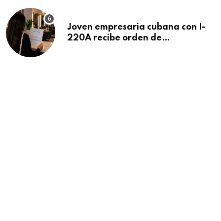
Joven empresaria cubana con I-
220A recibe orden de
deportación: “Todavía no me
puedo creer esta noticia”