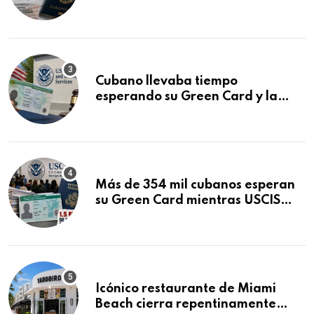
que podría decidirse en una
audiencia clave
Cubano llevaba tiempo
esperando su Green Card y la
obtuvo en 20 días tras Writ of
Mandamus
Más de 354 mil cubanos esperan
su Green Card mientras USCIS
acumula 1.5 millones de
residencias pendientes
Icónico restaurante de Miami
Beach cierra repentinamente