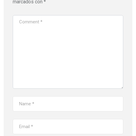
marcados con
*