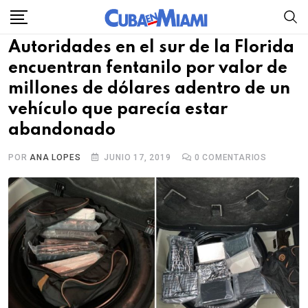
Skip
to
Autoridades en el sur de la Florida
content
encuentran fentanilo por valor de
millones de dólares adentro de un
vehículo que parecía estar
abandonado
POR
ANA LOPES
JUNIO 17, 2019
0
COMENTARIOS