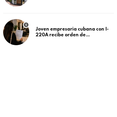
después de 15 años en South
Beach
Joven empresaria cubana con I-
220A recibe orden de
deportación: “Todavía no me
puedo creer esta noticia”