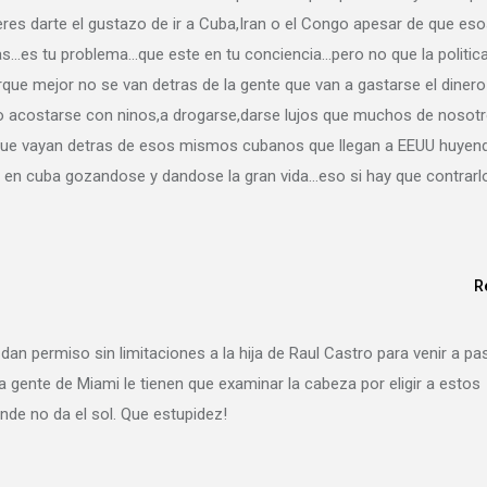
eres darte el gustazo de ir a Cuba,Iran o el Congo apesar de que es
ras…es tu problema…que este en tu conciencia…pero no que la politic
que mejor no se van detras de la gente que van a gastarse el dinero
o acostarse con ninos,a drogarse,darse lujos que muchos de nosot
 que vayan detras de esos mismos cubanos que llegan a EEUU huyen
 en cuba gozandose y dandose la gran vida…eso si hay que contrarl
R
 dan permiso sin limitaciones a la hija de Raul Castro para venir a pa
la gente de Miami le tienen que examinar la cabeza por eligir a estos
nde no da el sol. Que estupidez!