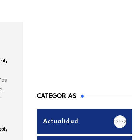
Email
eply
años
EL
CATEGORÍAS
o
Actualidad
13182
eply