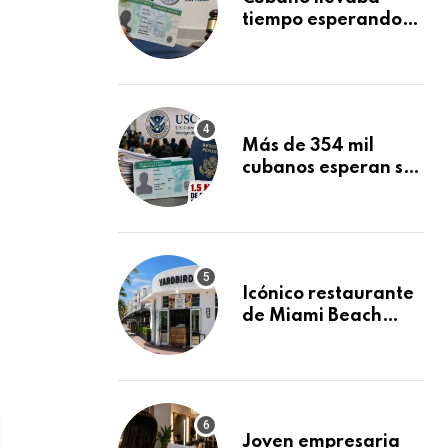
tiempo esperando
su Green Card y la
obtuvo en 20 días
tras Writ of
Mandamus
Más de 354 mil
cubanos esperan su
Green Card
mientras USCIS
acumula 1.5 millones
de residencias
pendientes
Icónico restaurante
de Miami Beach
cierra
repentinamente
después de 15 años
en South Beach
Joven empresaria