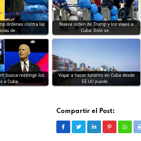
ump órdenes contra las
Nueva orden de Trump y los viajes a
cias de…
Cuba: Solo se…
t busca restringir los
Viajar a hacer turismo en Cuba desde
es a Cuba
EE.UU puede…
Compartir el Post:
LinkedIn
Pinterest
Whatsa