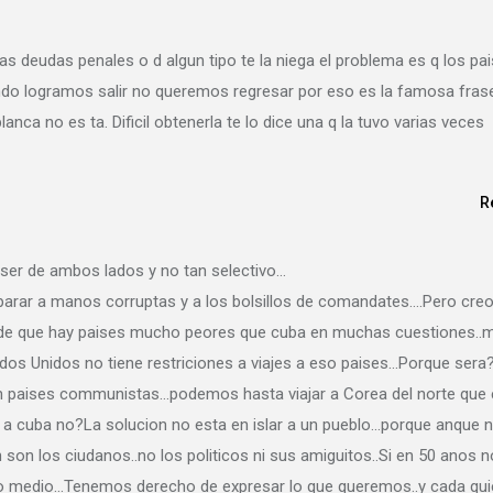
as deudas penales o d algun tipo te la niega el problema es q los pa
ando logramos salir no queremos regresar por eso es la famosa fras
lanca no es ta. Dificil obtenerla te lo dice una q la tuvo varias veces
R
 ser de ambos lados y no tan selectivo…
arar a manos corruptas y a los bolsillos de comandates….Pero cre
o de que hay paises mucho peores que cuba en muchas cuestiones..
dos Unidos no tiene restriciones a viajes a eso paises…Porque sera
n paises communistas…podemos hasta viajar a Corea del norte que 
 a cuba no?La solucion no esta en islar a un pueblo…porque anque 
 son los ciudanos..no los politicos ni sus amiguitos..Si en 50 anos n
tro medio…Tenemos derecho de expresar lo que queremos..y cada qu