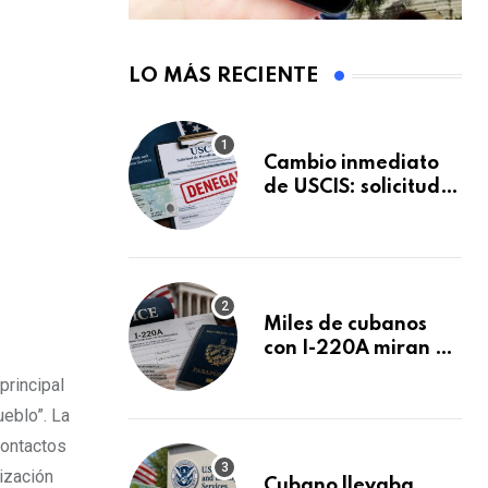
LO MÁS RECIENTE
Cambio inmediato
de USCIS: solicitudes
de inmigración
podrán ser negadas
sin previo aviso
Miles de cubanos
con I-220A miran al
26 de agosto: esto
principal
es lo que podría
eblo”. La
decidirse en una
audiencia clave
 contactos
nización
Cubano llevaba