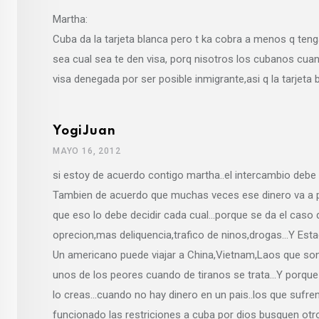
Martha:
Cuba da la tarjeta blanca pero t ka cobra a menos q teng
sea cual sea te den visa, porq nisotros los cubanos cu
visa denegada por ser posible inmigrante,asi q la tarjeta b
YogiJuan
MAYO 16, 2012
si estoy de acuerdo contigo martha..el intercambio debe
Tambien de acuerdo que muchas veces ese dinero va a p
que eso lo debe decidir cada cual…porque se da el cas
oprecion,mas deliquencia,trafico de ninos,drogas…Y Esta
Un americano puede viajar a China,Vietnam,Laos que so
unos de los peores cuando de tiranos se trata…Y porque
lo creas…cuando no hay dinero en un pais..los que sufren
funcionado las restriciones a cuba por dios busquen o