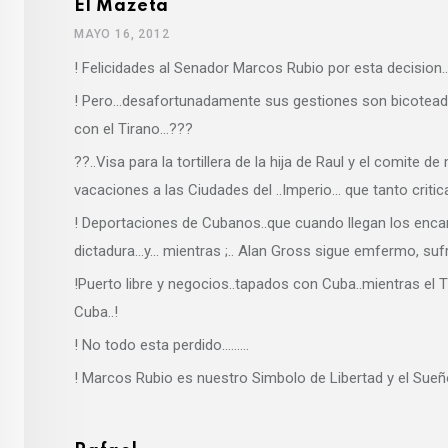
El Mazeta
MAYO 16, 2012
! Felicidades al Senador Marcos Rubio por esta decision..
! Pero…desafortunadamente sus gestiones son bicoteadas
con el Tirano…???
??..Visa para la tortillera de la hija de Raul y el comit
vacaciones a las Ciudades del ..Imperio… que tanto criti
! Deportaciones de Cubanos..que cuando llegan los encar
dictadura…y… mientras ;.. Alan Gross sigue emfermo, suf
!Puerto libre y negocios..tapados con Cuba..mientras el 
Cuba..!
! No todo esta perdido………
! Marcos Rubio es nuestro Simbolo de Libertad y el Sue