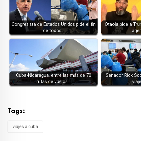
Congresista de Estados Unidos pide el fin
Otaola pide a Tr
de todos…
agen
Cuba-Nicaragua, entre las más de 70
Senador Rick Scot
rutas de vuelos…
viaj
Tags:
viajes a cuba