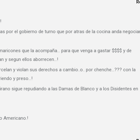
R
!
 por el gobierno de turno que por atras de la cocina anda negoci
e de maricones que la acompaña… para que venga a gastar $$$$ y de
can y segun ellos aborrecen…!
celan y violan sus derechos a cambio..o.. por chenche…??? con la
riendo y preso…!
Tirano sigue repudiando a las Damas de Blanco y a los Disidentes en
ño Americano.!