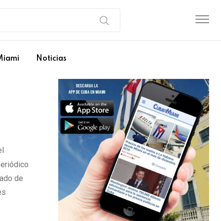
Miami
Noticias
el
eriódico
dado de
es