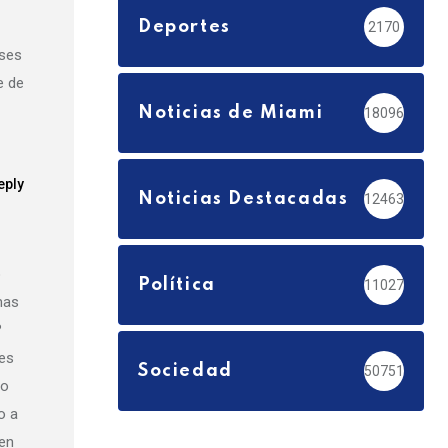
Deportes
2170
ises
e de
Noticias de Miami
18096
eply
Noticias Destacadas
12463
o
Política
11027
mas
?
es
Sociedad
50751
no
o a
ien