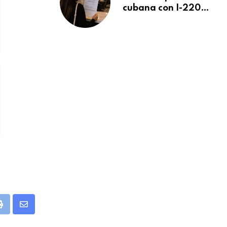
cubana con I-220A
recibe orden de
deportación:
“Todavía no me
puedo creer esta
noticia”
pp
Print
Share
via