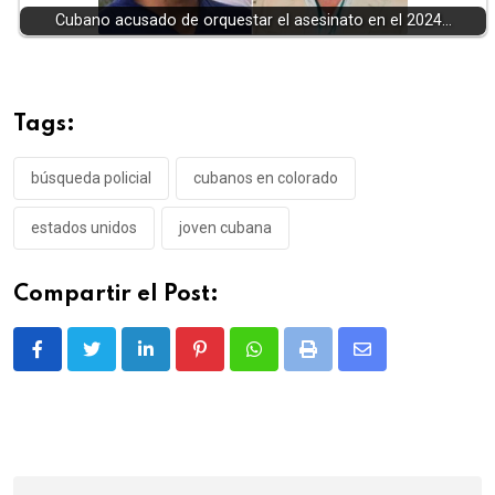
Cubano acusado de orquestar el asesinato en el 2024…
Tags:
búsqueda policial
cubanos en colorado
estados unidos
joven cubana
Compartir el Post:
LinkedIn
Pinterest
Whatsapp
Print
Share
via
Email