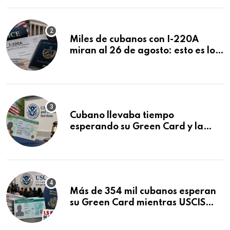
Miles de cubanos con I-220A
miran al 26 de agosto: esto es lo
que podría decidirse en una
audiencia clave
Cubano llevaba tiempo
esperando su Green Card y la
obtuvo en 20 días tras Writ of
Mandamus
Más de 354 mil cubanos esperan
su Green Card mientras USCIS
acumula 1.5 millones de
residencias pendientes