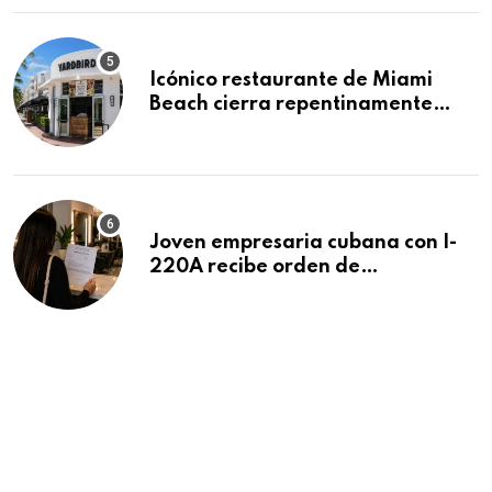
Icónico restaurante de Miami
Beach cierra repentinamente
después de 15 años en South
Beach
Joven empresaria cubana con I-
220A recibe orden de
deportación: “Todavía no me
puedo creer esta noticia”