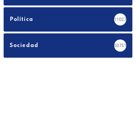
Política
11027
Sociedad
50751