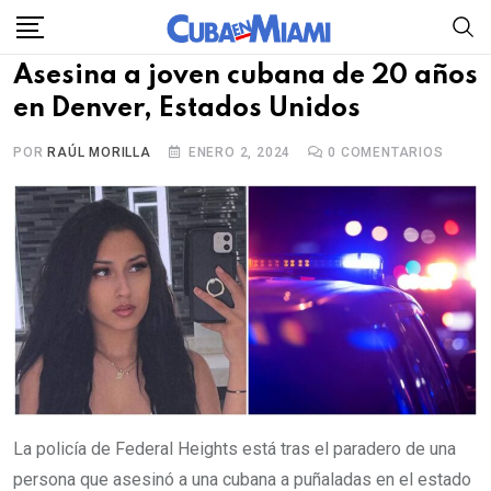
Skip
to
Asesina a joven cubana de 20 años
content
en Denver, Estados Unidos
POR
RAÚL MORILLA
ENERO 2, 2024
0
COMENTARIOS
La policía de Federal Heights está tras el paradero de una
persona que asesinó a una cubana a puñaladas en el estado