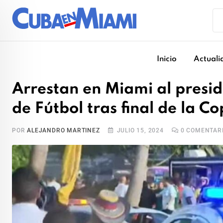
Skip
to
content
Inicio
Actuali
Arrestan en Miami al presi
de Fútbol tras final de la 
POR
ALEJANDRO MARTINEZ
JULIO 15, 2024
0
COMENTAR