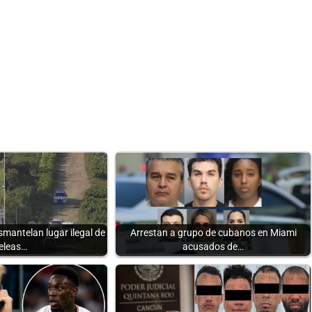
mantelan lugar ilegal de
Arrestan a grupo de cubanos en Miami
eleas…
acusados de…