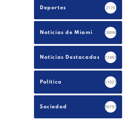
Deportes
2170
Noticias de Miami
18096
Noticias Destacadas
12463
Política
11027
Sociedad
50751