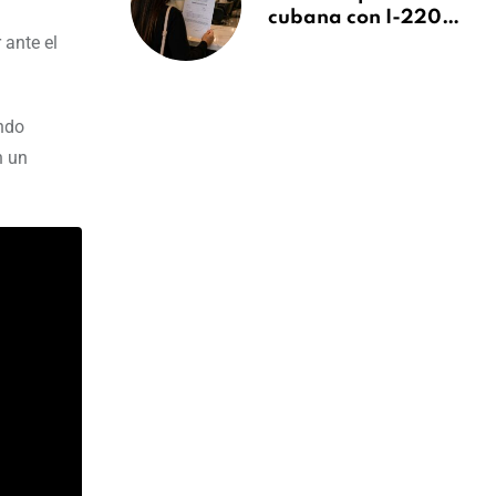
cubana con I-220A
 ante el
recibe orden de
deportación:
“Todavía no me
puedo creer esta
ando
noticia”
n un