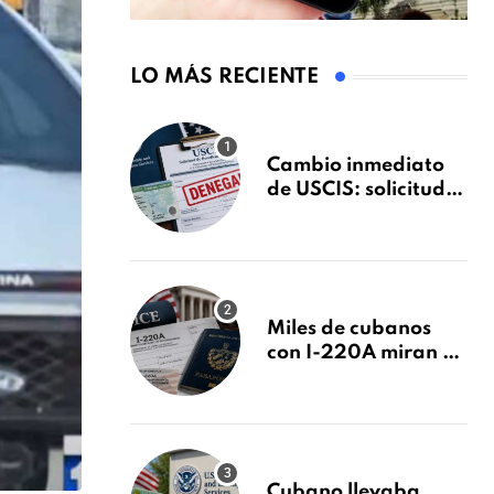
LO MÁS RECIENTE
Cambio inmediato
de USCIS: solicitudes
de inmigración
podrán ser negadas
sin previo aviso
Miles de cubanos
con I-220A miran al
26 de agosto: esto es
lo que podría
decidirse en una
audiencia clave
Cubano llevaba