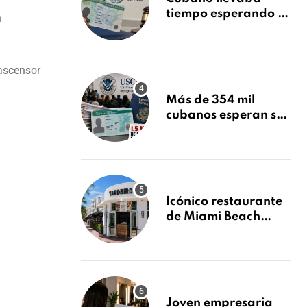
tiempo esperando su
n
Green Card y la
obtuvo en 20 días
tras Writ of
 ascensor
Mandamus
Más de 354 mil
cubanos esperan su
Green Card mientras
USCIS acumula 1.5
millones de
residencias
pendientes
Icónico restaurante
de Miami Beach
cierra
repentinamente
después de 15 años
en South Beach
Joven empresaria