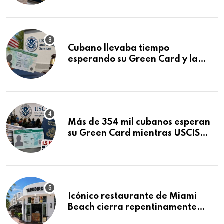
audiencia clave
Cubano llevaba tiempo
esperando su Green Card y la
obtuvo en 20 días tras Writ of
Mandamus
Más de 354 mil cubanos esperan
su Green Card mientras USCIS
acumula 1.5 millones de
residencias pendientes
Icónico restaurante de Miami
Beach cierra repentinamente
después de 15 años en South