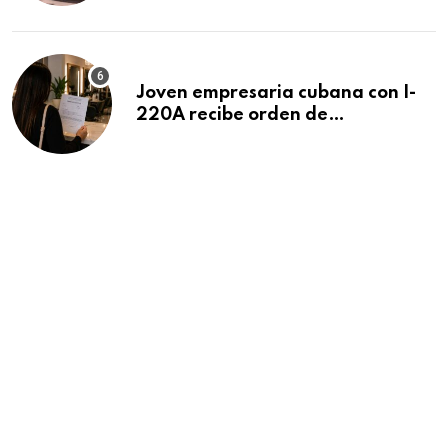
Beach
Joven empresaria cubana con I-
220A recibe orden de
deportación: “Todavía no me
puedo creer esta noticia”