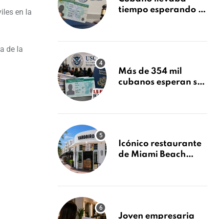
tiempo esperando su
les en la
Green Card y la
obtuvo en 20 días
tras Writ of
a de la
Mandamus
Más de 354 mil
cubanos esperan su
Green Card mientras
USCIS acumula 1.5
millones de
residencias
pendientes
Icónico restaurante
de Miami Beach
cierra
repentinamente
después de 15 años
en South Beach
Joven empresaria