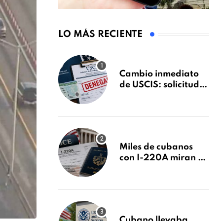
LO MÁS RECIENTE
Cambio inmediato
de USCIS: solicitudes
de inmigración
podrán ser negadas
sin previo aviso
Miles de cubanos
con I-220A miran al
26 de agosto: esto es
lo que podría
decidirse en una
audiencia clave
Cubano llevaba