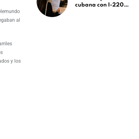
cubana con I-220A
Telemundo
recibe orden de
deportación:
egaban al
“Todavía no me
puedo creer esta
noticia”
rriles
es
ados y los