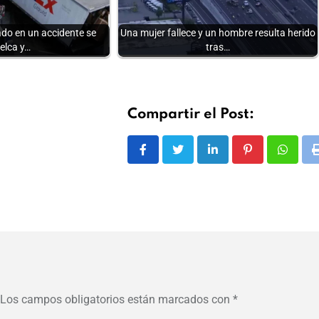
do en un accidente se
Una mujer fallece y un hombre resulta herido
elca y…
tras…
Compartir el Post:
LinkedIn
Pinterest
Whats
Los campos obligatorios están marcados con
*