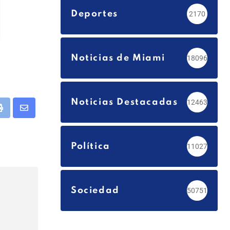
Deportes
2170
Noticias de Miami
18096
Noticias Destacadas
12463
app
Print
Share
via
Email
Política
11027
Sociedad
50751