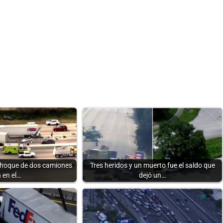
 choque de dos camiones
Tres heridos y un muerto fue el saldo que
 en el…
dejó un…