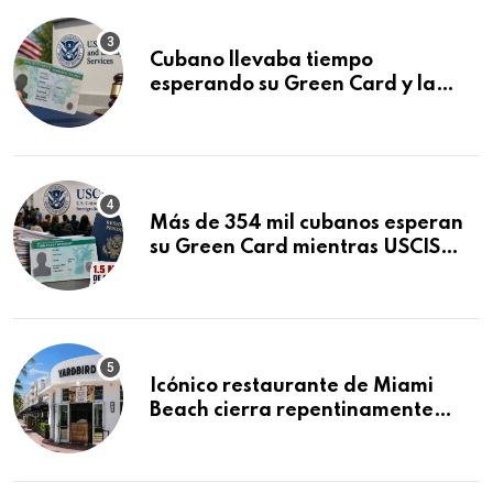
Cubano llevaba tiempo
esperando su Green Card y la
obtuvo en 20 días tras Writ of
Mandamus
Más de 354 mil cubanos esperan
su Green Card mientras USCIS
acumula 1.5 millones de
residencias pendientes
Icónico restaurante de Miami
Beach cierra repentinamente
después de 15 años en South
Beach