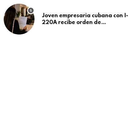
Joven empresaria cubana con I-
220A recibe orden de
deportación: “Todavía no me
puedo creer esta noticia”