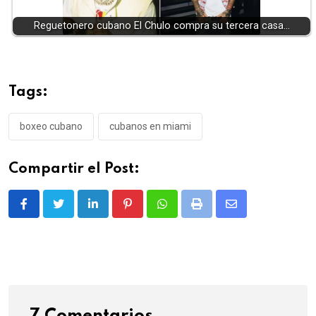
Reguetonero cubano El Chulo compra su tercera casa…
Tags:
boxeo cubano
cubanos en miami
Compartir el Post:
LinkedIn
Pinterest
Whatsapp
Print
Share
via
Email